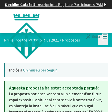
Decidim Calafell
-
Inscripcions Registre Participants PAM
Menú
Entra
Menú p
Pressupostos Participatius 2021
/
Propostes
Inclòs a
Un museu per Segur
Aquesta proposta ha estat acceptada perquè:
La proposta pot encaixar com a un element d'un futur
espai expositiu a situar al centre civic Montserrat Civit,
es planteja la instal·lació d'un mòdul que es pugui
integrar al mateix. S'estima un pressupost de 150.000 €