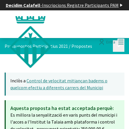
Decidim Calafell
-
Inscripcions Registre Participants PAM
Menú
Entra
Menú p
Pressupostos Participatius 2021
/
Propostes
Inclòs a
Control de velocitat mitjançan badems o
quelcom efectiu a diferents carrers del Municipi
Aquesta proposta ha estat acceptada perquè:
Es millora la senyalització en varis punts del municipi i
l'acces a l'Institut la Talaia amb plataforma i control
de velocitat , pressupost orientatiu 350.000,00 € -