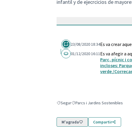
infantil y de ejecrcicios de mayore
Es va crear aqu
23/08/2020 18:34
Es va afegir a a
01/12/2020 16:11
Parc, pícnic i 
incloses: Parqu
verde /Correca
Segur
Parcs i Jardins Sostenibles
Resultats en filtrar per: Segur
Resultats en filtrar per: Parcs i Ja
M'agrada
Compartir