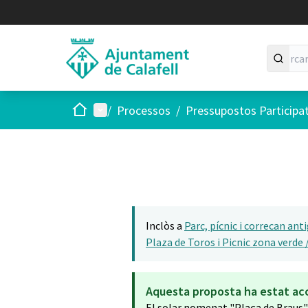
Inici
Menú principal
/
Processos
/
Pressupostos Participa
Inclòs a
Parc, pícnic i correcan an
Plaza de Toros i Picnic zona verde
Aquesta proposta ha estat ac
El solar nomenat "Plaça de Braus" 