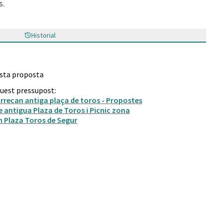
s.
Historial
esta proposta
quest pressupost:
correcan antiga plaça de toros - Propostes
e antigua Plaza de Toros i Picnic zona
n Plaza Toros de Segur
rdins Sostenibles