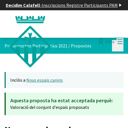
Decidim Calafell
-
Inscripcions Registre Participants PAM
Menú
Entra
Menú p
Pressupostos Participatius 2021
/
Propostes
Inclòs a
Nous espais canins
Aquesta proposta ha estat acceptada perquè:
Valoració del conjunt d'espais proposats