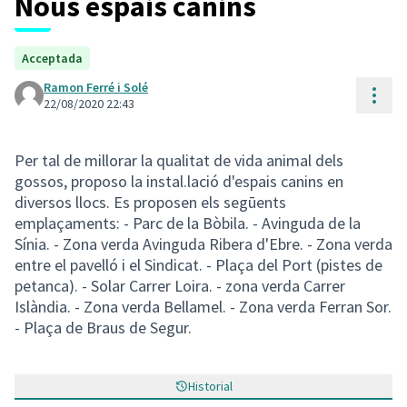
Nous espais canins
Acceptada
Ramon Ferré i Solé
Cont
22/08/2020 22:43
Per tal de millorar la qualitat de vida animal dels
gossos, proposo la instal.lació d'espais canins en
diversos llocs. Es proposen els segūents
emplaçaments: - Parc de la Bòbila. - Avinguda de la
Sínia. - Zona verda Avinguda Ribera d'Ebre. - Zona verda
entre el pavelló i el Sindicat. - Plaça del Port (pistes de
petanca). - Solar Carrer Loira. - zona verda Carrer
Islàndia. - Zona verda Bellamel. - Zona verda Ferran Sor.
- Plaça de Braus de Segur.
Historial