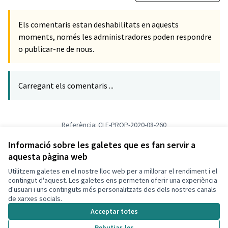
Els comentaris estan deshabilitats en aquests
moments, només les administradores poden respondre
o publicar-ne de nous.
Carregant els comentaris ...
Referència: CLF-PROP-2020-08-260
Versió 2
(de 2)
veure altres versions
Verifica l'empremta digital
Informació sobre les galetes que es fan servir a
aquesta pàgina web
Utilitzem galetes en el nostre lloc web per a millorar el rendiment i el
Termes i condicions d'ús
contingut d'aquest. Les galetes ens permeten oferir una experiència
Configuració de les galetes
d'usuari i uns continguts més personalitzats des dels nostres canals
Decidim Calafell a X
Decidim Calafell a Facebook
Decidim Calafell a YouTube
Decidim Calafell a GitHub
de xarxes socials.
(Enllaç extern)
(Enllaç extern)
(Enllaç extern)
(Enllaç extern)
Acceptar totes
Rebutjar-les