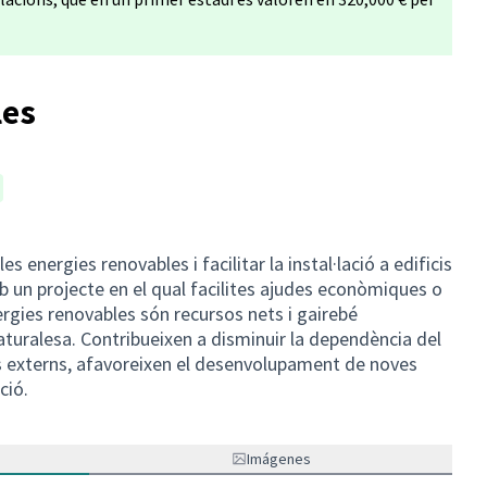
les
s energies renovables i facilitar la instal·lació a edificis
b un projecte en el qual facilites ajudes econòmiques o
rgies renovables són recursos nets i gairebé
turalesa. Contribueixen a disminuir la dependència del
s externs, afavoreixen el desenvolupament de noves
ció.
Imágenes