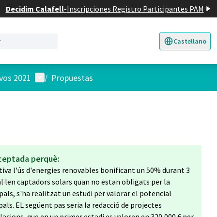
Decidim Calafell
-
Inscripciones Registro Participantes PAM
Castellano
Triar la llengua
E
Menú de usuario
ivos 2021
/
Propuestas
ceptada perquè:
ntiva l'ús d'energies renovables bonificant un 50% durant 3
al·len captadors solars quan no estan obligats per la
ipals, s'ha realitzat un estudi per valorar el potencial
als. EL següent pas seria la redacció de projectes
l·lacions, que en un primer estadi es valoren en 320,000 € per