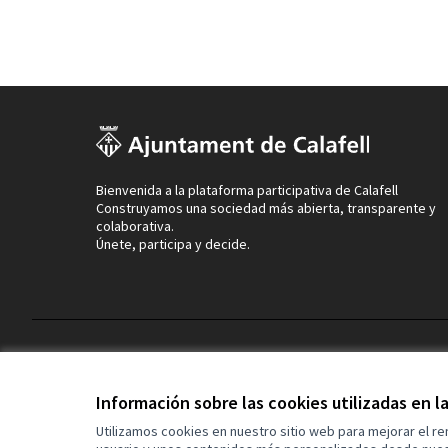
Bienvenida a la plataforma participativa de Calafell
Construyamos una sociedad más abierta, transparente y
colaborativa.
Únete, participa y decide.
Términos y condiciones de uso
Configuración de cookies
Información sobre las cookies utilizadas en 
Utilizamos cookies en nuestro sitio web para mejorar el r