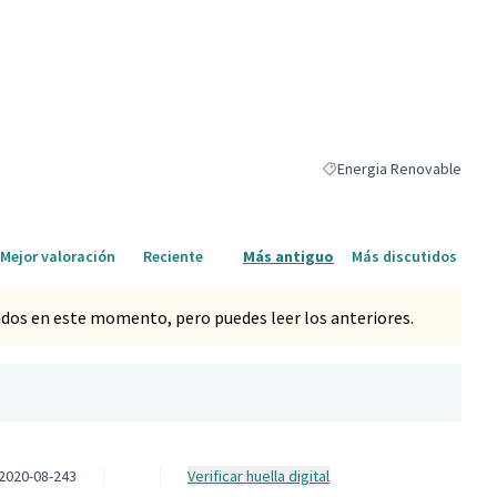
Energia Renovable
Resultados al filtrar por l
Mejor valoración
Reciente
Más antiguo
Más discutidos
dos en este momento, pero puedes leer los anteriores.
2020-08-243
Verificar huella digital