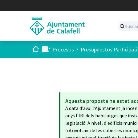
Inicio
Menú principal
/
Procesos
/
Presupuestos Participat
Aquesta proposta ha estat ac
A data d'avui l'Ajuntament ja ince
anys l'IBI dels habitatges que inst
legislació. A nivell d'edificis munic
fotovoltaic de les cobertes municip
executius i realització de les insta