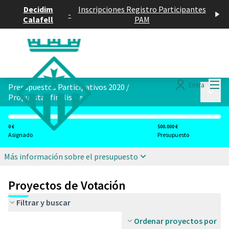
Decidim
Inscripciones Registro Participantes
-
Calafell
PAM
Menú
Entra
Presupuestos Participativos 2020
/
Menú p
Propuestas finalistas
0 €
500.000 €
Asignado
Presupuesto
Más información sobre el presupuesto
Proyectos de Votación
Filtrar y buscar
Ordenar proyectos por