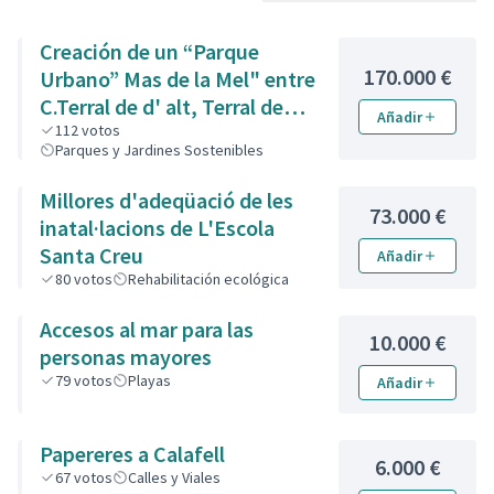
Creación de un “Parque
170.000 €
Urbano” Mas de la Mel" entre
C.Terral de d' alt, Terral de
Añadir
Baix i de l' Est.
112
votos
Parques y Jardines Sostenibles
Millores d'adeqüació de les
73.000 €
inatal·lacions de L'Escola
Santa Creu
Añadir
80
votos
Rehabilitación ecológica
Accesos al mar para las
10.000 €
personas mayores
79
votos
Playas
Añadir
Papereres a Calafell
6.000 €
67
votos
Calles y Viales