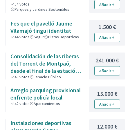
54
votos
Añadir
Parques y Jardines Sostenibles
Fes que el pavelló Jaume
1.500 €
Vilamajó tingui identitat
44
votos
Segur
Pistas Deportivas
Añadir
Consolidación de las riberas
241.000 €
del Torrent de Montpaó,
desde el final de la estación
Añadir
de la Renfe hasta la zona de
43
votos
Espacio Público
piedra de la calle de L’Estany.
Arreglo parquing provisional
15.000 €
enfrente policía local
42
votos
Aparcamientos
Añadir
Instalaciones deportivas
12.000 €