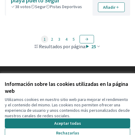
playa puerto Segur
38
votos
Segur
Pistas Deportivas
Añadir
1
2
3
4
5
Resultados por página:
25
Términos y condiciones de uso
Configuración de cookies
Información sobre las cookies utilizadas en la página
Decidim Calafell en X
Decidim Calafell en Facebook
Decidim Calafell en YouTube
Decidim Calafell en GitHub
web
(Enlace externo)
(Enlace externo)
(Enlace externo)
(Enlace externo)
Utilizamos cookies en nuestro sitio web para mejorar el rendimiento
y el contenido del mismo. Las cookies nos permiten ofrecer una
experiencia de usuario y unos contenidos más personalizados desde
Con licenci
(Enlace exte
nuestros canales de redes sociales.
(Enlace externo)
Web creada con
software libre
.
Aceptar todas
(Enlace externo)
Rechazarlas