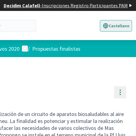
Decidim Calafell
-
Inscripciones Registro Participantes PAM
Castellano
Triar la llengua
E
Menú de usuario
ivos 2020
/
Propuestas finalistas
Contr
ización de un circuito de aparatos biosaludables al aire
eu. La finalidad es potenciar y estimular la realización
tisfacer las necesidades de varios colectivos de Mas
opongo se instale en el terreno municipal de la Pl Lluis