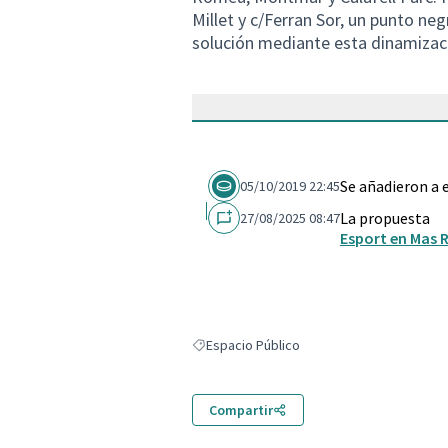
Millet y c/Ferran Sor, un punto ne
solución mediante esta dinamizaci
Se añadieron a 
05/10/2019 22:45
La propuesta
27/08/2025 08:47
Esport en Mas
Espacio Público
Resultados al filtrar por: Espacio Público
Compartir