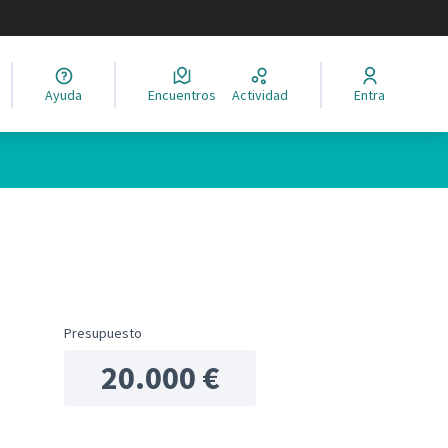
legir el idioma
Ayuda
Encuentros
Actividad
Entra
oles de recursos
Presupuesto
20.000 €