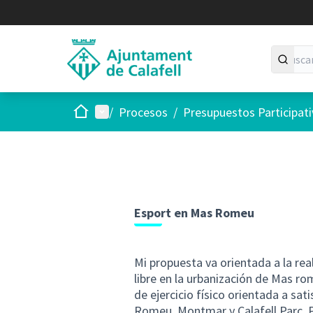
Inicio
Menú principal
/
Procesos
/
Presupuestos Participat
Esport en Mas Romeu
Mi propuesta va orientada a la real
libre en la urbanización de Mas rom
de ejercicio físico orientada a sa
Romeu, Montmar y Calafell Parc. Pr