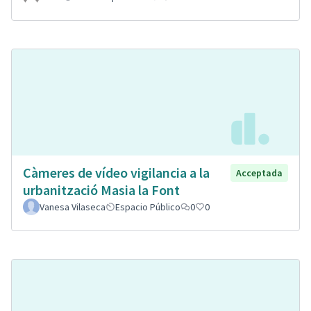
Càmeres de vídeo vigilancia a la
Acceptada
urbanització Masia la Font
Vanesa Vilaseca
Espacio Público
0
0