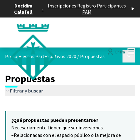
Decidim
Inscripciones Registro Participantes
-
Calafell
PAM
Menú
Entra
Menú p
Presupuestos Participativos 2020
/
Propuestas
Propuestas
Filtrar y buscar
Saltar el mapa
Leaflet
|
©
HERE maps
5
El siguiente elemento es un mapa que presenta los componentes 
+
¿Qué propuestas pueden presentarse?
−
Necesariamente tienen que ser inversiones.
–Relacionadas con el espacio público o la mejora de