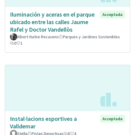
Iluminación y aceras en el parque
Acceptada
ubicado entre las calles Jaume
Rafel y Doctor Vandellòs
Albert Iturbe Recasens
Parques y Jardines Sostenibles
0
1
Instal·lacions esportives a
Acceptada
Valldemar
Stella
Pistas Deportivas
8
4