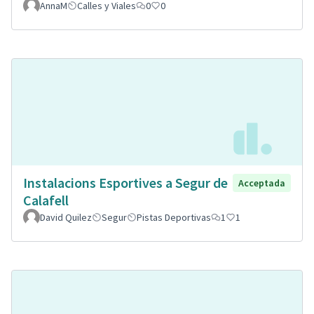
AnnaM
Calles y Viales
0
0
Instalacions Esportives a Segur de
Acceptada
Calafell
David Quilez
Segur
Pistas Deportivas
1
1