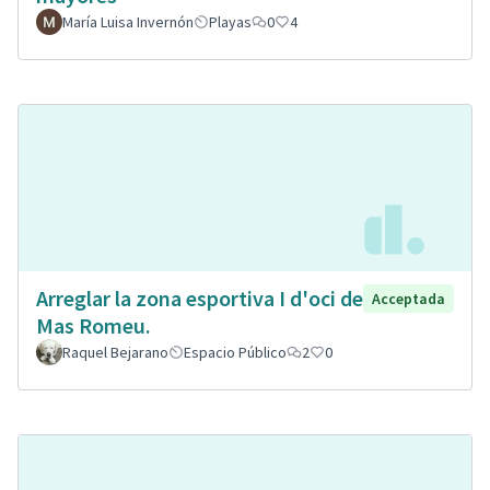
María Luisa Invernón
Playas
0
4
Arreglar la zona esportiva I d'oci de
Acceptada
Mas Romeu.
Raquel Bejarano
Espacio Público
2
0