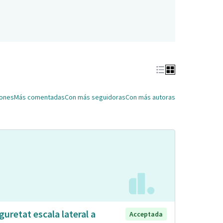
iones
Más comentadas
Con más seguidoras
Con más autoras
guretat escala lateral a
Acceptada