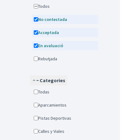
Todos
No contestada
Acceptada
En avaluació
Rebutjada
~ Categories
Todas
Aparcamientos
Pistas Deportivas
Calles y Viales