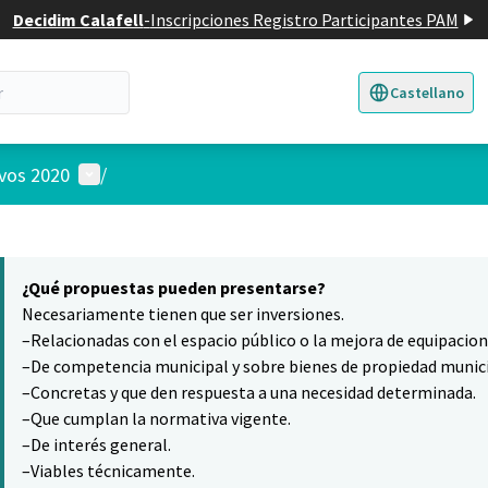
Decidim Calafell
-
Inscripciones Registro Participantes PAM
Castellano
Triar la llengua
E
Menú de usuario
ivos 2020
/
 el mapa
10
nte elemento es un mapa que presenta los componentes de esta pág
¿Qué propuestas pueden presentarse?
Necesariamente tienen que ser inversiones.
–Relacionadas con el espacio público o la mejora de equipacio
–De competencia municipal y sobre bienes de propiedad munici
–Concretas y que den respuesta a una necesidad determinada.
–Que cumplan la normativa vigente.
–De interés general.
–Viables técnicamente.