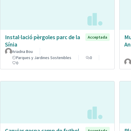
Instal·lació pèrgoles parc de la
Mu
Acceptada
Sínia
An
Ariadna Bou
Parques y Jardines Sostenibles
0
0
Canviar gespa camp de futbol
Pl
Acceptada