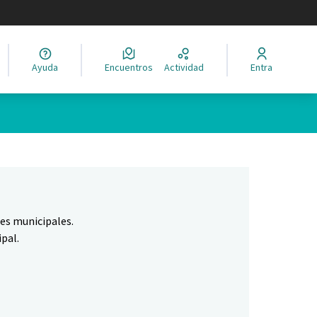
legir el idioma
Ayuda
Encuentros
Actividad
Entra
Leaflet
|
©
HERE maps
ina como puntos en el mapa. El elemento se puede utilizar con un 
nes municipales.
pal.