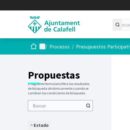
Inicio
Menú principal
/
Procesos
/
Presupuestos Participat
Saltar
El siguie
+
−
Propuestas
El siguiente formulario filtra los resultados
de búsqueda dinámicamente cuando se
cambian las condiciones de búsqueda.
Estado