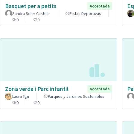
Basquet per a petits
Es
Acceptada
Sandra Soler Castells
Pistas Deportivas
0
0
Zona verda i Parc infantil
Pa
Acceptada
Laura Tgn
Parques y Jardines Sostenibles
0
0