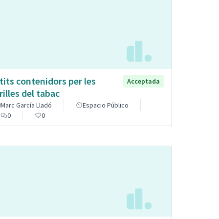
tits contenidors per les
Acceptada
rilles del tabac
Marc García Lladó
Espacio Público
0
0