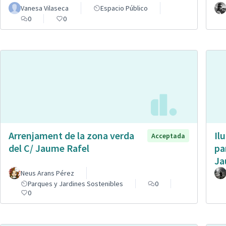
Vanesa Vilaseca
Espacio Público
0
0
Arrenjament de la zona verda
Il
Acceptada
del C/ Jaume Rafel
pa
Ja
Neus Arans Pérez
Parques y Jardines Sostenibles
0
0