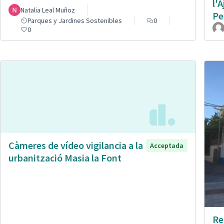
l'
Natalia Leal Muñoz
Pe
Parques y Jardines Sostenibles
0
0
Càmeres de vídeo vigilancia a la
Acceptada
urbanització Masia la Font
Re