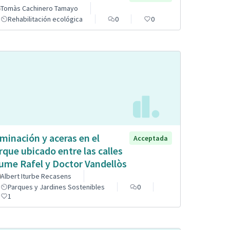
Tomàs Cachinero Tamayo
Rehabilitación ecológica
0
0
uminación y aceras en el
Acceptada
rque ubicado entre las calles
ume Rafel y Doctor Vandellòs
Albert Iturbe Recasens
Parques y Jardines Sostenibles
0
1