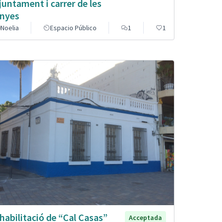
Ajuntament i carrer de les
nyes
Noelia
Espacio Público
1
1
habilitació de “Cal Casas”
Acceptada