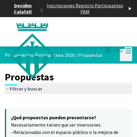
Decidim
Inscripciones Registro Participantes
-
Calafell
PAM
Menú
Entra
Menú p
Presupuestos Participativos 2020
/
Propuestas
Propuestas
Filtrar y buscar
Saltar el mapa
Leaflet
|
©
HERE maps
8
El siguiente elemento es un mapa que presenta los componentes 
+
¿Qué propuestas pueden presentarse?
−
Necesariamente tienen que ser inversiones.
–Relacionadas con el espacio público o la mejora de