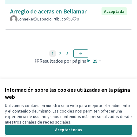
Arreglo de aceras en Bellamar
Acceptada
Lonneke
Espacio Público
0
0
1
2
3
Resultados por página:
25
Ver todas las propuestas retiradas
Información sobre las cookies utilizadas en la página
web
Utilizamos cookies en nuestro sitio web para mejorar el rendimiento
Términos y condiciones de uso
y el contenido del mismo. Las cookies nos permiten ofrecer una
Configuración de cookies
experiencia de usuario y unos contenidos más personalizados desde
Decidim Calafell en X
Decidim Calafell en Facebook
Decidim Calafell en YouTube
Decidim Calafell en GitHub
nuestros canales de redes sociales.
(Enlace externo)
(Enlace externo)
(Enlace externo)
(Enlace externo)
Aceptar todas