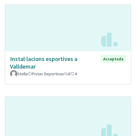
Instal·lacions esportives a
Acceptada
Valldemar
Stella
Pistas Deportivas
8
4