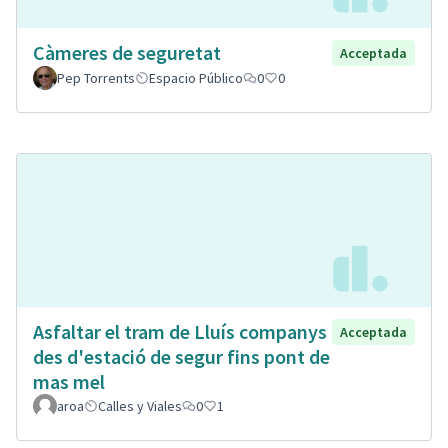
Càmeres de seguretat
Acceptada
Pep Torrents
Espacio Público
0
0
Asfaltar el tram de Lluís companys
Acceptada
des d'estació de segur fins pont de
mas mel
aroa
Calles y Viales
0
1