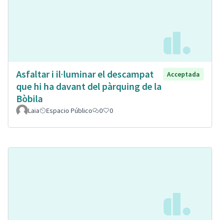
Asfaltar i il·luminar el descampat
Acceptada
que hi ha davant del pàrquing de la
Bòbila
Laia
Espacio Público
0
0