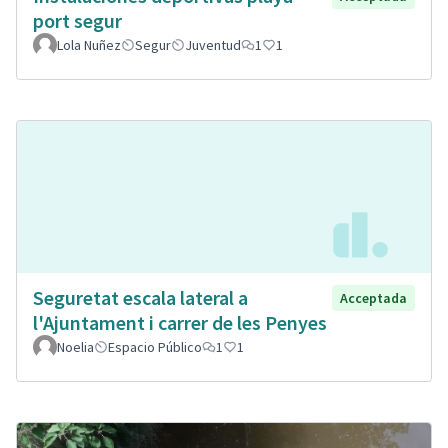
port segur
Lola Nuñez
Segur
Juventud
1
1
Seguretat escala lateral a
Acceptada
l'Ajuntament i carrer de les Penyes
Noelia
Espacio Público
1
1