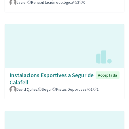
Javier
Rehabilitación ecológica
2
0
Instalacions Esportives a Segur de
Acceptada
Calafell
David Quilez
Segur
Pistas Deportivas
1
1