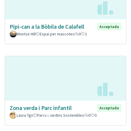
Pipi-can a la Bòbila de Calafell
Acceptada
Montse Hill
Espai per mascotes
0
2
Zona verda i Parc infantil
Acceptada
Laura Tgn
Parcs i Jardins Sostenibles
0
0