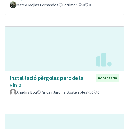
Mateo Mejias Fernandez
Patrimoni
0
0
Instal·lació pèrgoles parc de la
Acceptada
Sínia
Ariadna Bou
Parcs i Jardins Sostenibles
0
0