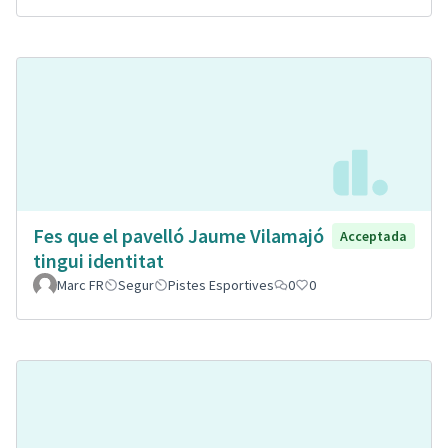
Fes que el pavelló Jaume Vilamajó
Acceptada
tingui identitat
Marc FR
Segur
Pistes Esportives
0
0