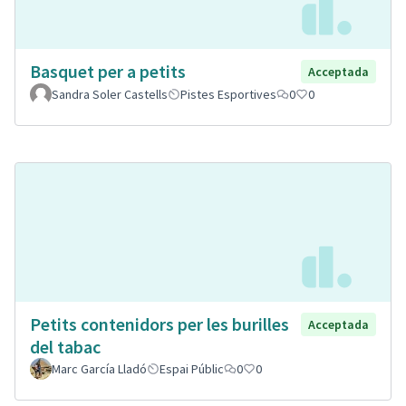
Basquet per a petits
Acceptada
Sandra Soler Castells
Pistes Esportives
0
0
Petits contenidors per les burilles
Acceptada
del tabac
Marc García Lladó
Espai Públic
0
0