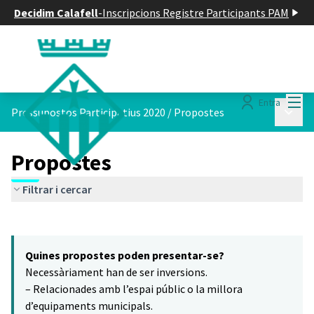
Decidim Calafell
-
Inscripcions Registre Participants PAM
Menú
Entra
Menú p
Pressupostos Participatius 2020
/
Propostes
Propostes
Filtrar i cercar
Saltar el mapa
Leaflet
|
©
HERE maps
6
El següent element és un mapa que presenta els components d'aq
+
Quines propostes poden presentar-se?
−
Necessàriament han de ser inversions.
– Relacionades amb l’espai públic o la millora
d’equipaments municipals.