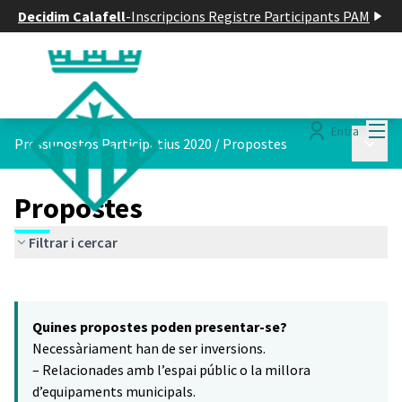
Decidim Calafell
-
Inscripcions Registre Participants PAM
Menú
Entra
Menú p
Pressupostos Participatius 2020
/
Propostes
Propostes
Filtrar i cercar
Saltar el mapa
Leaflet
|
©
HERE maps
El següent element és un mapa que presenta els components d'aq
+
Quines propostes poden presentar-se?
−
Necessàriament han de ser inversions.
– Relacionades amb l’espai públic o la millora
d’equipaments municipals.