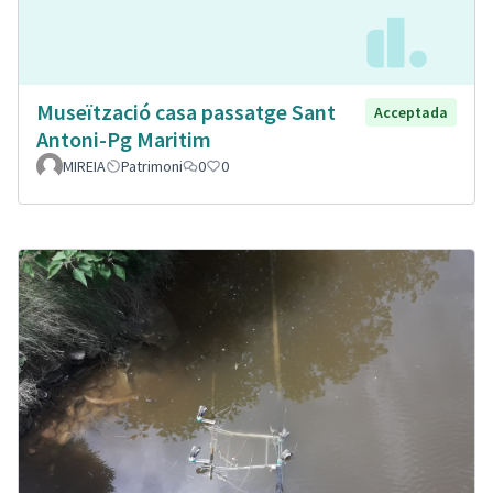
Museïtzació casa passatge Sant
Acceptada
Antoni-Pg Maritim
MIREIA
Patrimoni
0
0