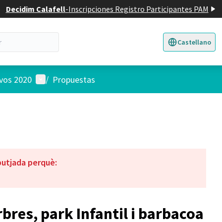
Decidim Calafell
-
Inscripciones Registro Participantes PAM
Castellano
Triar la llengua
E
Menú de usuario
ivos 2020
/
Propuestas
butjada perquè:
res, park Infantil i barbacoa