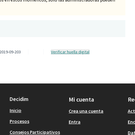
2019-09-203
Verificar huella digital
Decidim
Mi cuenta
Re
Inicio
Crea una cuenta
Act
Procesos
Entra
En
Consejos Participativos
Dat