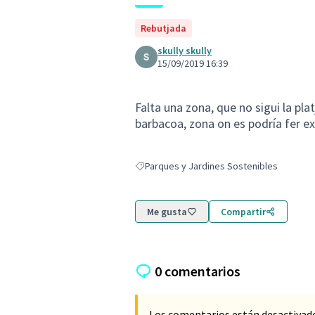
Rebutjada
skully skully
15/09/2019 16:39
Falta una zona, que no sigui la pl
barbacoa, zona on es podría fer ex
Parques y Jardines Sostenibles
Resultados al filtrar por: Parques y Jardin
Me gusta
Compartir
0 comentarios
Los comentarios están desactivad