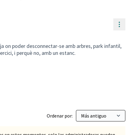
Contr
atja on poder desconnectar-se amb arbres, park infantil,
ercici, i perquè no, amb un estanc.
es Sostenibles
Ordenar por:
os en estos momentos, solo las administradoras pueden