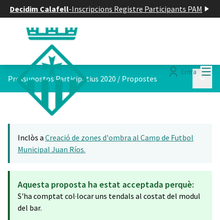
Decidim Calafell
-
Inscripcions Registre Participants PAM
Menú
Entra
Menú p
Pressupostos Participatius 2020
/
Propostes
Inclòs a
Creació de zones d'ombra al Camp de Futbol
Municipal Juan Ríos.
Aquesta proposta ha estat acceptada perquè:
S'ha comptat col·locar uns tendals al costat del modul
del bar.