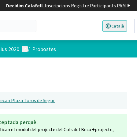
Decidim Calafell
-
Inscripcions Registre Participants PAM
Català
Triar la llengua
E
Menú d'usuari
tius 2020
/
Propostes
ecan Plaza Toros de Segur
ceptada perquè:
can el modul del projecte del Cols del Becu +projecte,