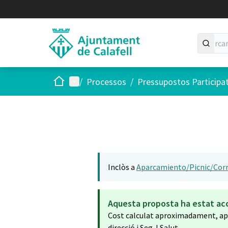
Inici
Menú principal
/
Processos
/
Pressupostos Participa
Inclòs a
Aparcamiento/Picnic/Corr
Aquesta proposta ha estat ac
Cost calculat aproximadament, apli
direcció i Seg. I Salut