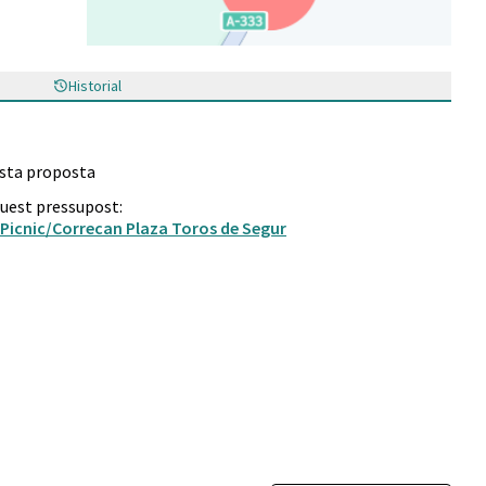
(Enllaç extern)
Historial
esta proposta
quest pressupost:
icnic/Correcan Plaza Toros de Segur
tenibles