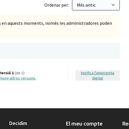
Ordenar per:
ts en aquests moments, només les administradores poden
Versió 1
(de 1)
Verifica l'empremta
veure altres versions
digital
Decidim
El meu compte
Re