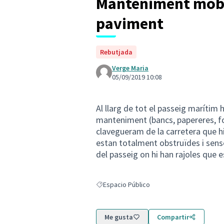
Manteniment mobil
paviment
Rebutjada
Verge Maria
05/09/2019 10:08
Al llarg de tot el passeig marítim
manteniment (bancs, papereres, fon
clavegueram de la carretera que hi 
estan totalment obstruïdes i sense
del passeig on hi han rajoles que e
Espacio Público
Resultados al filtrar por: Espacio Público
Me gusta
Compartir