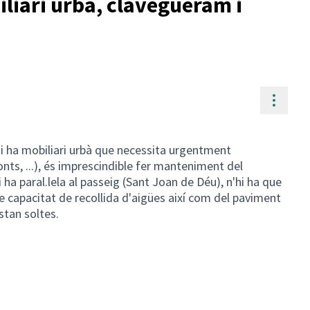
iari urbà, clavegueram i
Contr
 hi ha mobiliari urbà que necessita urgentment
ts, ...), és imprescindible fer manteniment del
ha paral.lela al passeig (Sant Joan de Déu), n'hi ha que
 capacitat de recollida d'aigües així com del paviment
stan soltes.