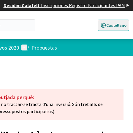
Decidim Calafell
-
Inscripciones Registro Participantes PAM
Castellano
Triar la llengua
E
Menú de usuario
ivos 2020
/
Propuestas
butjada perquè:
no tractar-se tracta d'una inversió. Són treballs de
essupostos participatius)