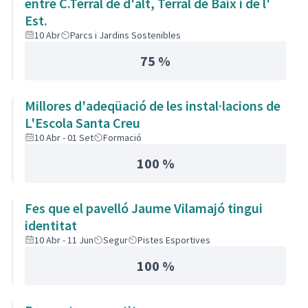
entre C.Terral de d'alt, Terral de Baix i de l'
Est.
10 Abr
Parcs i Jardins Sostenibles
75 %
Millores d'adeqüació de les instal·lacions de
L'Escola Santa Creu
10 Abr - 01 Set
Formació
100 %
Fes que el pavelló Jaume Vilamajó tingui
identitat
10 Abr - 11 Jun
Segur
Pistes Esportives
100 %