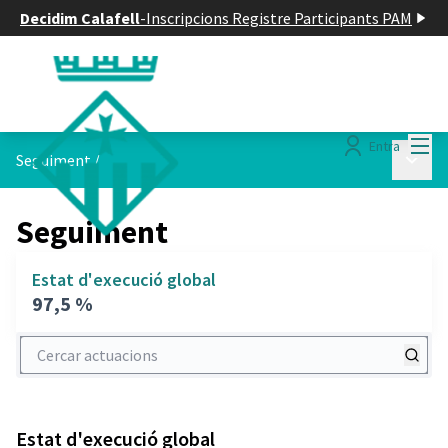
Decidim Calafell
-
Inscripcions Registre Participants PAM
Menú
Entra
Menú p
Seguiment
/
Seguiment
Estat d'execució global
97,5 %
Cercar actuacions
Estat d'execució global