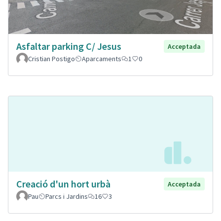
Asfaltar parking C/ Jesus
Acceptada
Cristian Postigo
Aparcaments
1
0
Creació d'un hort urbà
Acceptada
Pau
Parcs i Jardins
16
3