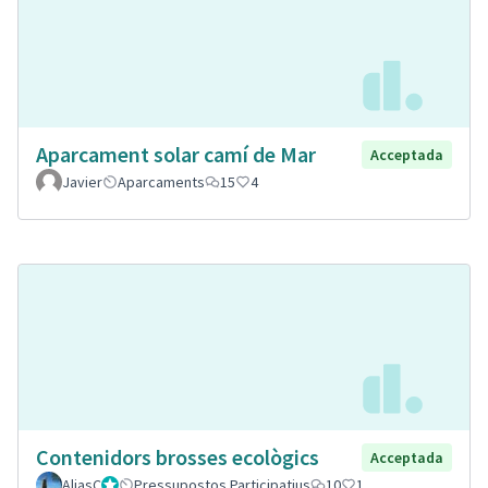
Aparcament solar camí de Mar
Acceptada
Javier
Aparcaments
15
4
Contenidors brosses ecològics
Acceptada
AliasC
Gestor
Pressupostos Participatius
10
1