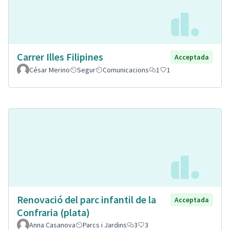
Carrer Illes Filipines
Acceptada
César Merino
Segur
Comunicacions
1
1
Renovació del parc infantil de la
Acceptada
Confraria (plata)
Anna Casanova
Parcs i Jardins
3
3