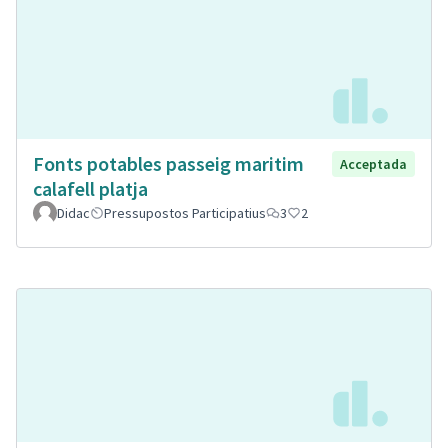
Fonts potables passeig maritim
Acceptada
calafell platja
Didac
Pressupostos Participatius
3
2