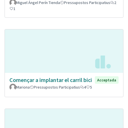
Miguel Ángel Perín Tienda
Pressupostos Participatius
2
1
Començar a implantar el carril bici
Acceptada
Mariona
Pressupostos Participatius
4
5