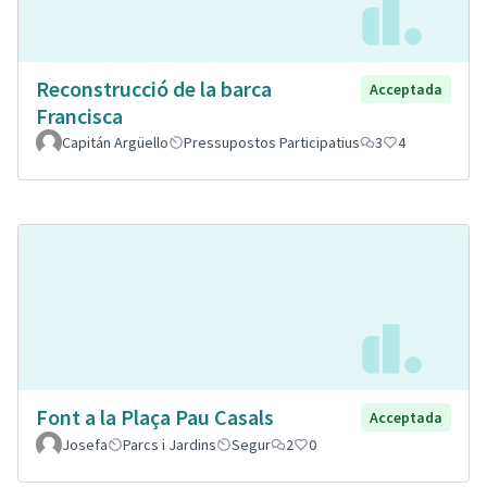
Reconstrucció de la barca
Acceptada
Francisca
Capitán Argüello
Pressupostos Participatius
3
4
Font a la Plaça Pau Casals
Acceptada
Josefa
Parcs i Jardins
Segur
2
0