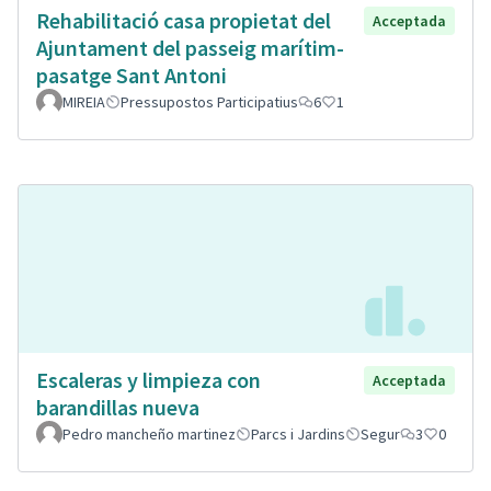
Rehabilitació casa propietat del
Acceptada
Ajuntament del passeig marítim-
pasatge Sant Antoni
MIREIA
Pressupostos Participatius
6
1
Escaleras y limpieza con
Acceptada
barandillas nueva
Pedro mancheño martinez
Parcs i Jardins
Segur
3
0