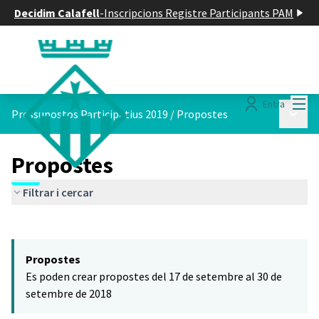
Decidim Calafell
-
Inscripcions Registre Participants PAM
Menú
Entra
Menú p
Pressupostos Participatius 2019
/
Propostes
Propostes
Filtrar i cercar
Saltar el mapa
Leaflet
|
©
HERE maps
El següent element és un mapa que presenta els components d'aq
+
Propostes
−
Es poden crear propostes del 17 de setembre al 30 de
setembre de 2018