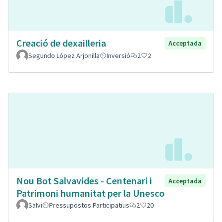
Creació de dexailleria
Acceptada
Segundo López Arjonilla
Inversió
2
2
Nou Bot Salvavides - Centenari i
Acceptada
Patrimoni humanitat per la Unesco
Salvi
Pressupostos Participatius
2
20