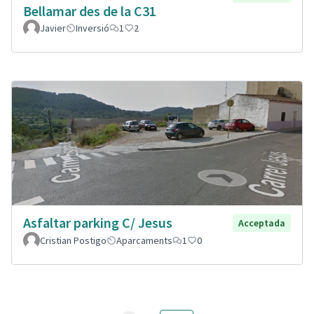
Bellamar des de la C31
Javier
Inversió
1
2
Asfaltar parking C/ Jesus
Acceptada
Cristian Postigo
Aparcaments
1
0