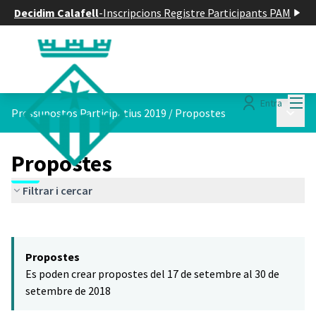
Decidim Calafell
-
Inscripcions Registre Participants PAM
Menú
Entra
Menú p
Pressupostos Participatius 2019
/
Propostes
Propostes
Filtrar i cercar
Saltar el mapa
Leaflet
|
©
HERE maps
El següent element és un mapa que presenta els components d'aq
+
Propostes
−
Es poden crear propostes del 17 de setembre al 30 de
setembre de 2018