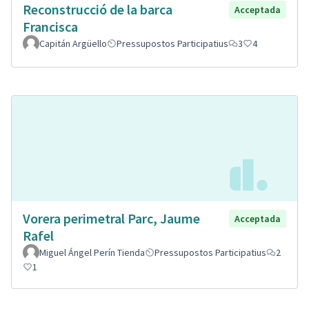
Reconstrucció de la barca
Acceptada
Francisca
Capitán Argüello
Pressupostos Participatius
3
4
Vorera perimetral Parc, Jaume
Acceptada
Rafel
Miguel Ángel Perín Tienda
Pressupostos Participatius
2
1