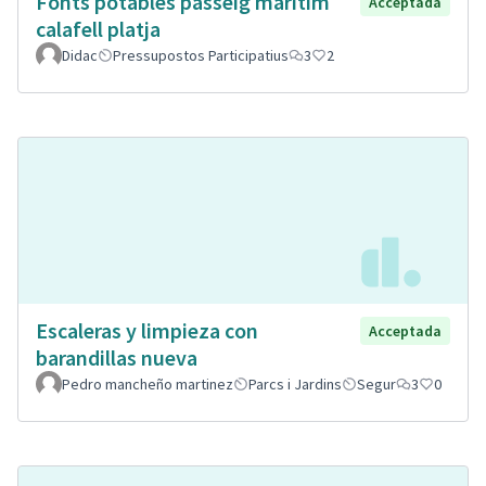
Fonts potables passeig maritim
Acceptada
calafell platja
Didac
Pressupostos Participatius
3
2
Escaleras y limpieza con
Acceptada
barandillas nueva
Pedro mancheño martinez
Parcs i Jardins
Segur
3
0