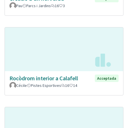
Pau
Parcs i Jardins
16
3
Rocòdrom interior a Calafell
Acceptada
Cécile
Pistes Esportives
16
14