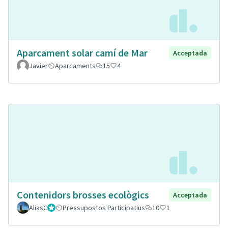
Aparcament solar camí de Mar
Acceptada
Javier
Aparcaments
15
4
Contenidors brosses ecològics
Acceptada
AliasC
Gestor
Pressupostos Participatius
10
1