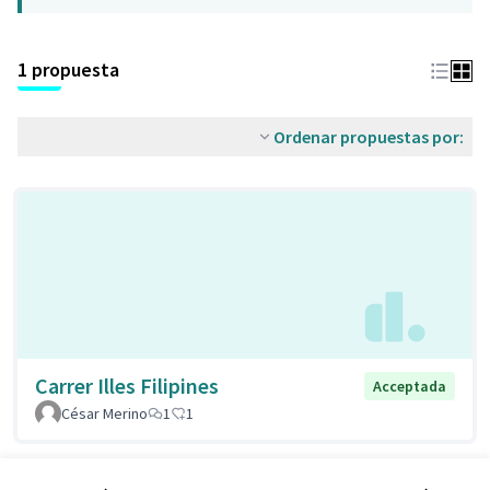
1 propuesta
Ordenar propuestas por:
Carrer Illes Filipines
Acceptada
César Merino
1
1
Ver todas las propuestas retiradas