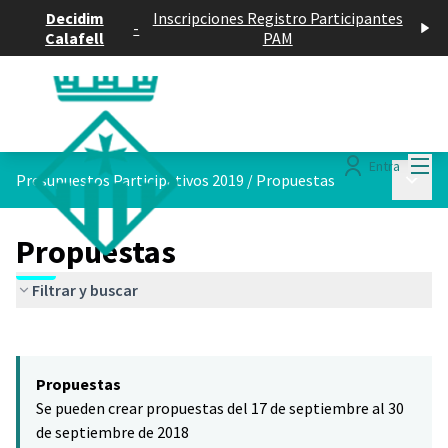
Decidim
Inscripciones Registro Participantes
-
Calafell
PAM
Menú
Entra
Menú p
Presupuestos Participativos 2019
/
Propuestas
Propuestas
Filtrar y buscar
Saltar el mapa
Leaflet
|
©
HERE maps
El siguiente elemento es un mapa que presenta los componentes 
+
Propuestas
−
Se pueden crear propuestas del 17 de septiembre al 30
de septiembre de 2018