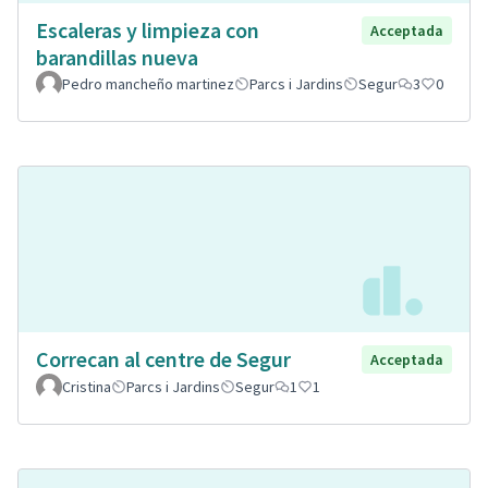
Escaleras y limpieza con
Acceptada
barandillas nueva
Pedro mancheño martinez
Parcs i Jardins
Segur
3
0
Correcan al centre de Segur
Acceptada
Cristina
Parcs i Jardins
Segur
1
1