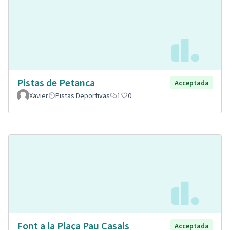
Pistas de Petanca
Acceptada
Xavier
Pistas Deportivas
1
0
Font a la Plaça Pau Casals
Acceptada