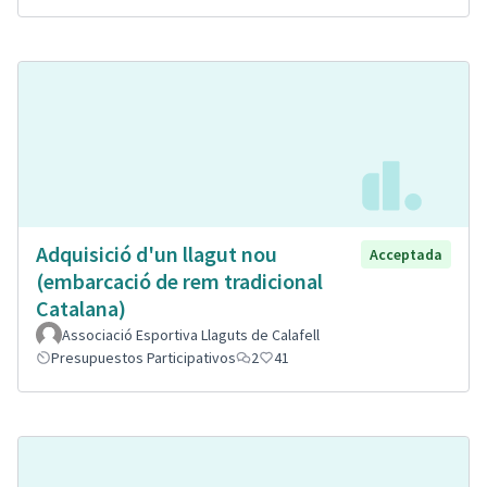
Adquisició d'un llagut nou
Acceptada
(embarcació de rem tradicional
Catalana)
Associació Esportiva Llaguts de Calafell
Presupuestos Participativos
2
41