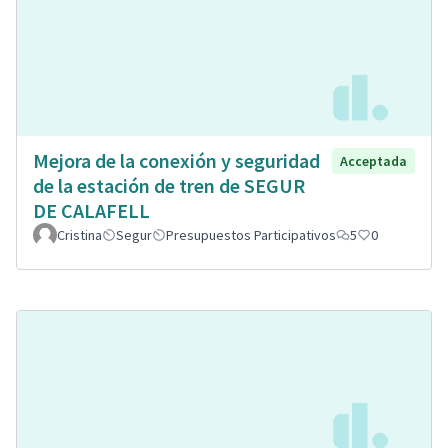
Mejora de la conexión y seguridad
Acceptada
de la estación de tren de SEGUR
DE CALAFELL
Cristina
Segur
Presupuestos Participativos
5
0