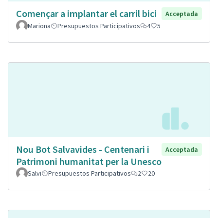
Començar a implantar el carril bici
Acceptada
Mariona
Presupuestos Participativos
4
5
Nou Bot Salvavides - Centenari i
Acceptada
Patrimoni humanitat per la Unesco
Salvi
Presupuestos Participativos
2
20