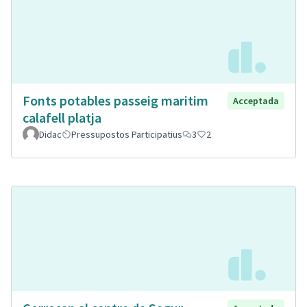
Fonts potables passeig maritim
Acceptada
calafell platja
Didac
Pressupostos Participatius
3
2