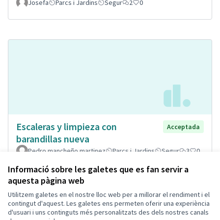
Josefa
Parcs i Jardins
Segur
2
0
Escaleras y limpieza con
Acceptada
barandillas nueva
Pedro mancheño martinez
Parcs i Jardins
Segur
3
0
Informació sobre les galetes que es fan servir a
aquesta pàgina web
Utilitzem galetes en el nostre lloc web per a millorar el rendiment i el
Termes i condicions d'ús
contingut d'aquest. Les galetes ens permeten oferir una experiència
Configuració de les galetes
d'usuari i uns continguts més personalitzats des dels nostres canals
Decidim Calafell a X
Decidim Calafell a Facebook
Decidim Calafell a YouTube
Decidim Calafell a GitHub