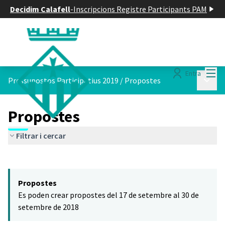
Decidim Calafell
-
Inscripcions Registre Participants PAM
Menú
Entra
Menú p
Pressupostos Participatius 2019
/
Propostes
Propostes
Filtrar i cercar
Saltar el mapa
Leaflet
|
©
HERE maps
El següent element és un mapa que presenta els components d'aq
+
Propostes
−
Es poden crear propostes del 17 de setembre al 30 de
setembre de 2018