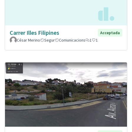
Carrer Illes Filipines
Acceptada
César Merino
Segur
Comunicacions
1
1