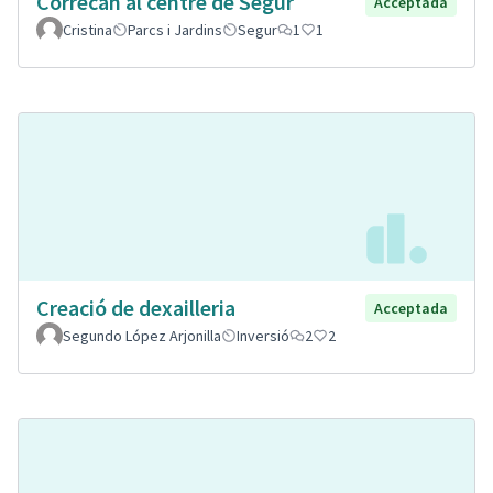
Correcan al centre de Segur
Acceptada
Cristina
Parcs i Jardins
Segur
1
1
Creació de dexailleria
Acceptada
Segundo López Arjonilla
Inversió
2
2