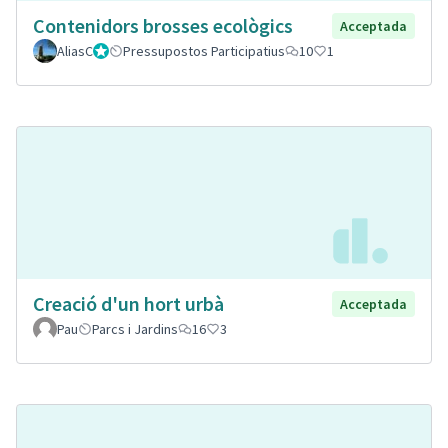
Contenidors brosses ecològics
Acceptada
AliasC
Gestor
Pressupostos Participatius
10
1
Creació d'un hort urbà
Acceptada
Pau
Parcs i Jardins
16
3