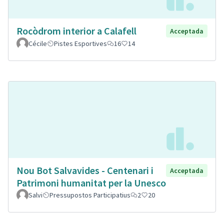
Rocòdrom interior a Calafell
Acceptada
Cécile
Pistes Esportives
16
14
Nou Bot Salvavides - Centenari i
Acceptada
Patrimoni humanitat per la Unesco
Salvi
Pressupostos Participatius
2
20