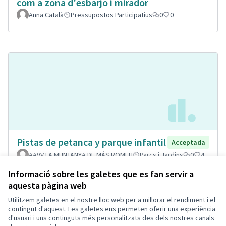
com a zona d'esbarjo i mirador
Anna Català
Pressupostos Participatius
0
0
Pistas de petanca y parque infantil
Acceptada
AAVV LA MUNTANYA DE MÁS ROMEU
Parcs i Jardins
0
4
Informació sobre les galetes que es fan servir a
aquesta pàgina web
Utilitzem galetes en el nostre lloc web per a millorar el rendiment i el
Termes i condicions d'ús
contingut d'aquest. Les galetes ens permeten oferir una experiència
Configuració de les galetes
d'usuari i uns continguts més personalitzats des dels nostres canals
Decidim Calafell a X
Decidim Calafell a Facebook
Decidim Calafell a YouTube
Decidim Calafell a GitHub