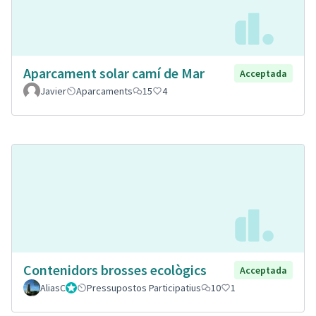
Aparcament solar camí de Mar
Acceptada
Javier
Aparcaments
15
4
Contenidors brosses ecològics
Acceptada
AliasC
Gestor
Pressupostos Participatius
10
1