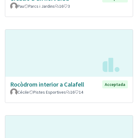
Pau
Parcs i Jardins
16
3
Rocòdrom interior a Calafell
Acceptada
Cécile
Pistes Esportives
16
14