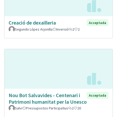
Creació de dexailleria
Acceptada
Segundo López Arjonilla
Inversió
2
2
Nou Bot Salvavides - Centenari i
Acceptada
Patrimoni humanitat per la Unesco
Salvi
Pressupostos Participatius
2
20