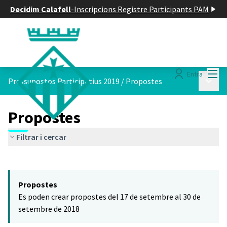
Decidim Calafell
-
Inscripcions Registre Participants PAM
Menú
Entra
Menú p
Pressupostos Participatius 2019
/
Propostes
Propostes
Filtrar i cercar
Saltar el mapa
Leaflet
|
©
HERE maps
El següent element és un mapa que presenta els components d'aq
+
Propostes
−
Es poden crear propostes del 17 de setembre al 30 de
setembre de 2018