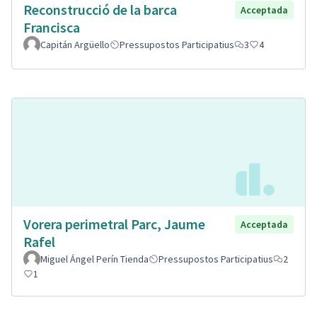
Reconstrucció de la barca
Acceptada
Francisca
Capitán Argüello
Pressupostos Participatius
3
4
Vorera perimetral Parc, Jaume
Acceptada
Rafel
Miguel Ángel Perín Tienda
Pressupostos Participatius
2
1