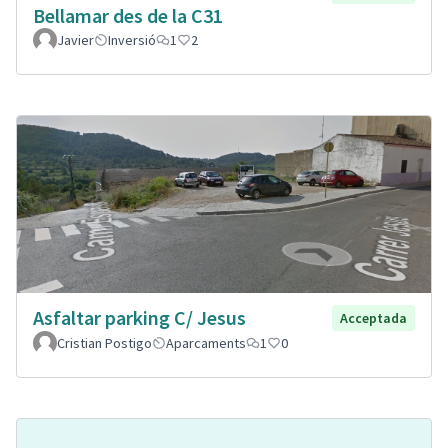
Bellamar des de la C31
Javier
Inversió
1
2
Asfaltar parking C/ Jesus
Acceptada
Cristian Postigo
Aparcaments
1
0