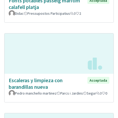
Fonts potables passeig maritim
Acceptada
calafell platja
Didac
Pressupostos Participatius
3
2
Escaleras y limpieza con
Acceptada
barandillas nueva
Pedro mancheño martinez
Parcs i Jardins
Segur
3
0