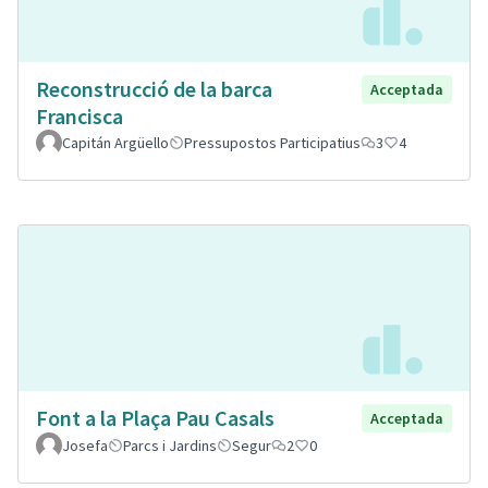
Reconstrucció de la barca
Acceptada
Francisca
Capitán Argüello
Pressupostos Participatius
3
4
Font a la Plaça Pau Casals
Acceptada
Josefa
Parcs i Jardins
Segur
2
0