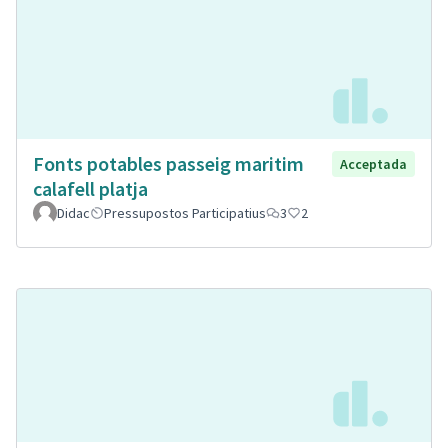
Fonts potables passeig maritim
Acceptada
calafell platja
Didac
Pressupostos Participatius
3
2