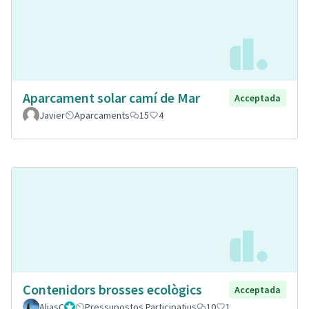
Aparcament solar camí de Mar
Acceptada
Javier
Aparcaments
15
4
Contenidors brosses ecològics
Acceptada
AliasC
Gestor
Pressupostos Participatius
10
1