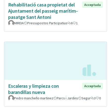
Rehabilitació casa propietat del
Acceptada
Ajuntament del passeig marítim-
pasatge Sant Antoni
MIREIA
Pressupostos Participatius
6
1
Escaleras y limpieza con
Acceptada
barandillas nueva
Pedro mancheño martinez
Parcs i Jardins
Segur
3
0