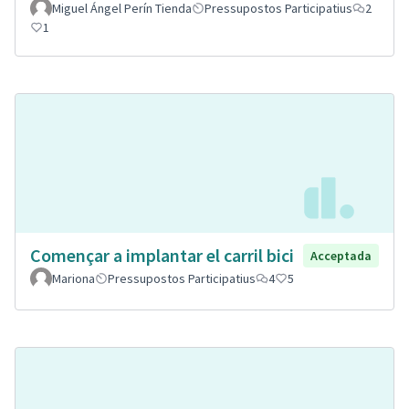
Miguel Ángel Perín Tienda
Pressupostos Participatius
2
1
Començar a implantar el carril bici
Acceptada
Mariona
Pressupostos Participatius
4
5