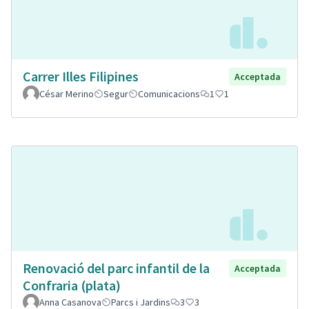
Carrer Illes Filipines
Acceptada
César Merino
Segur
Comunicacions
1
1
Renovació del parc infantil de la
Acceptada
Confraria (plata)
Anna Casanova
Parcs i Jardins
3
3