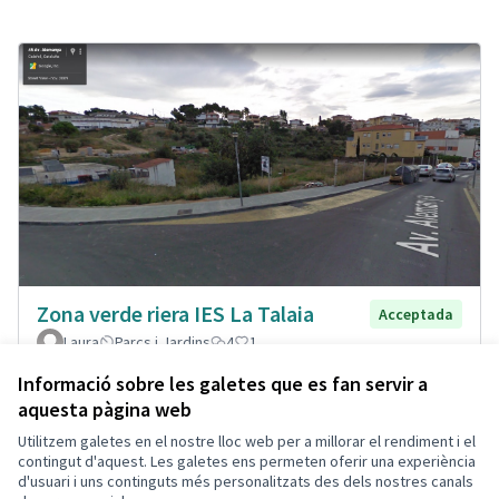
Zona verde riera IES La Talaia
Acceptada
Laura
Parcs i Jardins
4
1
Informació sobre les galetes que es fan servir a
aquesta pàgina web
Utilitzem galetes en el nostre lloc web per a millorar el rendiment i el
Termes i condicions d'ús
contingut d'aquest. Les galetes ens permeten oferir una experiència
Configuració de les galetes
d'usuari i uns continguts més personalitzats des dels nostres canals
Decidim Calafell a X
Decidim Calafell a Facebook
Decidim Calafell a YouTube
Decidim Calafell a GitHub