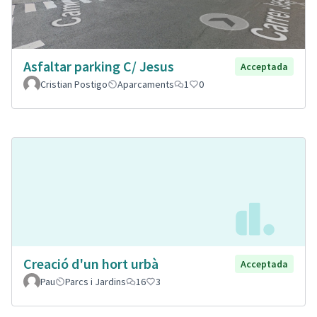
Asfaltar parking C/ Jesus
Acceptada
Cristian Postigo
Aparcaments
1
0
Creació d'un hort urbà
Acceptada
Pau
Parcs i Jardins
16
3