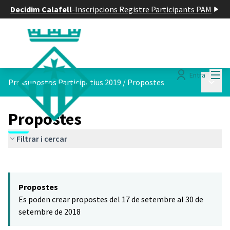
Decidim Calafell
-
Inscripcions Registre Participants PAM
Menú
Entra
Menú p
Pressupostos Participatius 2019
/
Propostes
Propostes
Filtrar i cercar
Saltar el mapa
Leaflet
|
©
HERE maps
El següent element és un mapa que presenta els components d'aq
+
Propostes
−
Es poden crear propostes del 17 de setembre al 30 de
setembre de 2018