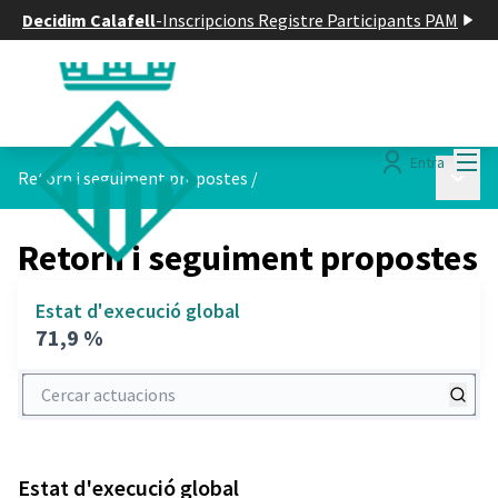
Decidim Calafell
-
Inscripcions Registre Participants PAM
Menú
Entra
Menú p
Retorn i seguiment propostes
/
Retorn i seguiment propostes
Estat d'execució global
71,9 %
Cercar actuacions
Estat d'execució global