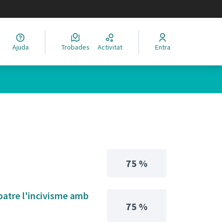
legir el idioma
Ajuda
Trobades
Activitat
Entra
75 %
batre l'incivisme amb
75 %