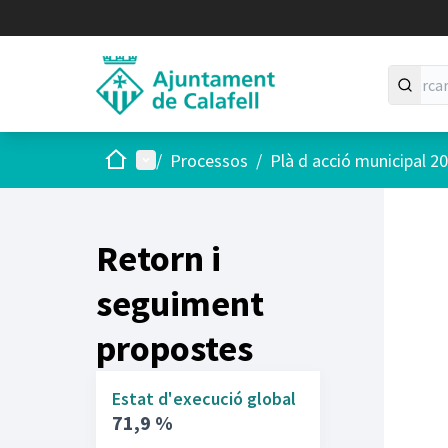
Inici
Menú principal
/
Processos
/
Plà d acció municipal 2
Retorn i
seguiment
propostes
Estat d'execució global
71,9 %