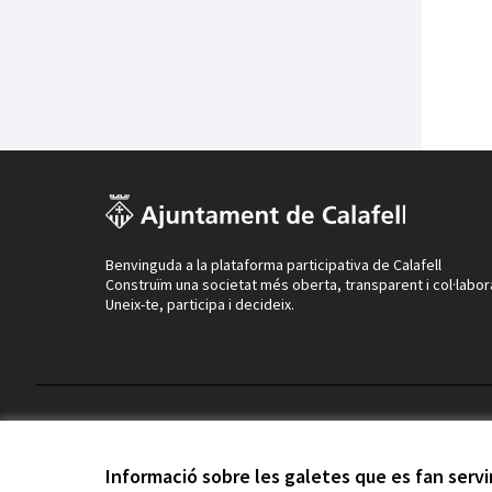
Benvinguda a la plataforma participativa de Calafell
Construïm una societat més oberta, transparent i col·labor
Uneix-te, participa i decideix.
Termes i condicions d'ús
Configuració de les galetes
Informació sobre les galetes que es fan serv