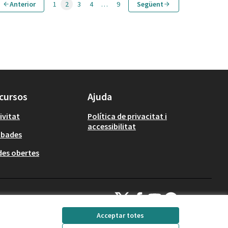
Anterior
1
2
3
4
…
9
Següent
cursos
Ajuda
ivitat
Política de privacitat i
accessibilitat
obades
es obertes
Decidim Calafell a X
Decidim Calafell a Facebook
Decidim Calafell a YouTube
Decidim Calafell a Gi
(Enllaç extern)
(Enllaç extern)
(Enllaç extern)
(Enllaç extern)
Acceptar totes