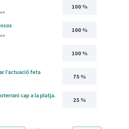
100 %
iure
essos
100 %
iure
100 %
ar l’actuació feta
75 %
terrani cap a la platja.
25 %