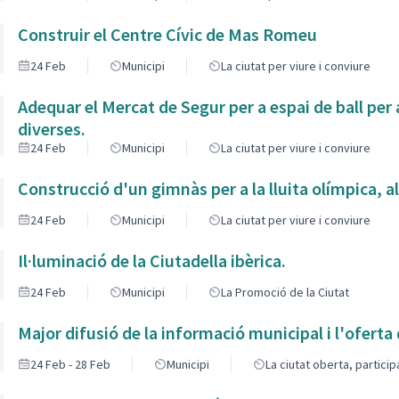
Construir el Centre Cívic de Mas Romeu
24 Feb
Municipi
La ciutat per viure i conviure
Adequar el Mercat de Segur per a espai de ball per a
diverses.
24 Feb
Municipi
La ciutat per viure i conviure
Construcció d'un gimnàs per a la lluita olímpica, a
24 Feb
Municipi
La ciutat per viure i conviure
Il·luminació de la Ciutadella ibèrica.
24 Feb
Municipi
La Promoció de la Ciutat
Major difusió de la informació municipal i l'oferta 
24 Feb - 28 Feb
Municipi
La ciutat oberta, partici