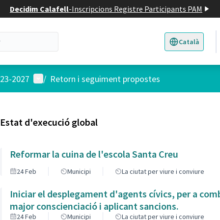
Decidim Calafell
-
Inscripcions Registre Participants PAM
Català
Triar la llengua
E
Menú d'usuari
023-2027
/
Retorn i seguiment propostes
Estat d'execució global
Reformar la cuina de l'escola Santa Creu
24 Feb
Municipi
La ciutat per viure i conviure
Iniciar el desplegament d'agents cívics, per a com
major conscienciació i aplicant sancions.
24 Feb
Municipi
La ciutat per viure i conviure