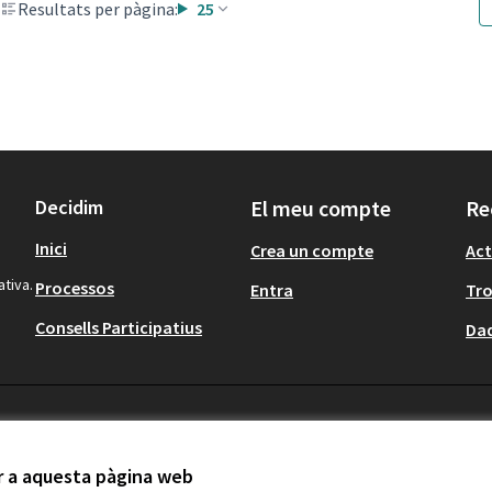
Resultats per pàgina:
25
Decidim
El meu compte
Re
Inici
Crea un compte
Act
ativa.
Processos
Entra
Tr
Consells Participatius
Dad
ir a aquesta pàgina web