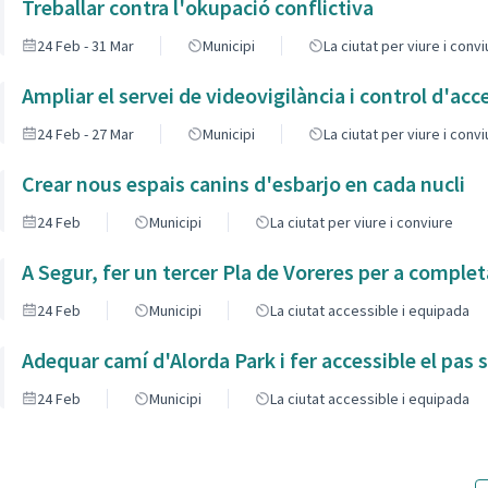
Treballar contra l'okupació conflictiva
24 Feb - 31 Mar
Municipi
La ciutat per viure i conv
Ampliar el servei de videovigilància i control d'acc
24 Feb - 27 Mar
Municipi
La ciutat per viure i conv
Crear nous espais canins d'esbarjo en cada nucli
24 Feb
Municipi
La ciutat per viure i conviure
A Segur, fer un tercer Pla de Voreres per a complet
24 Feb
Municipi
La ciutat accessible i equipada
Adequar camí d'Alorda Park i fer accessible el pas so
24 Feb
Municipi
La ciutat accessible i equipada