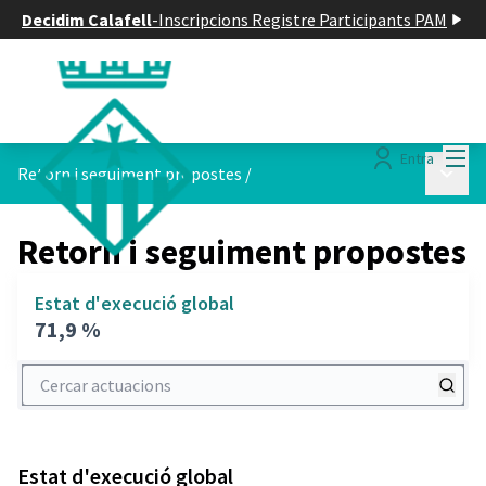
Decidim Calafell
-
Inscripcions Registre Participants PAM
Menú
Entra
Menú p
Retorn i seguiment propostes
/
Retorn i seguiment propostes
Estat d'execució global
71,9 %
Cercar actuacions
Estat d'execució global