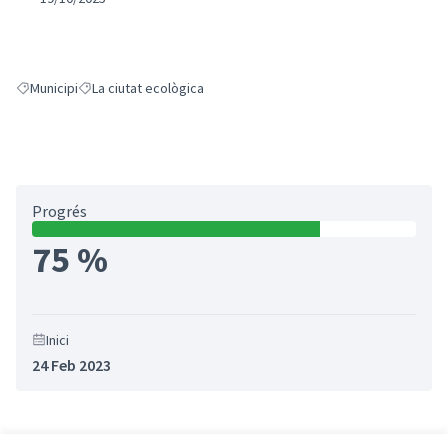
Municipi
La ciutat ecològica
Resultats en filtrar per: Municipi
Resultats en filtrar per: La ciutat ecològica
Progrés
75 %
Inici
24 Feb 2023