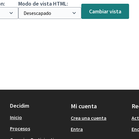
n:
Modo de vista HTML:
Cambiar vista
Decidim
Mi cuenta
Re
Inicio
Crea una cuenta
Act
Procesos
Entra
En