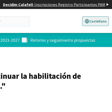
Decidim Calafell
-
Inscripciones Registro Participantes PAM
Castellano
Triar la llengua
E
Menú de usuario
l 2023-2027
/
Retorno y seguimiento propuestas
nuar la habilitación de
."