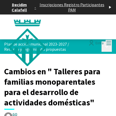
Decidim
Inscripciones Registro Participantes
-
Calafell
PAM
Menú
Entra
Plan de acción municipal 2023-2027
/
Menú p
Retorno y seguimiento propuestas
Cambios en " Talleres para
familias monoparentales
para el desarrollo de
actividades domésticas"
GO