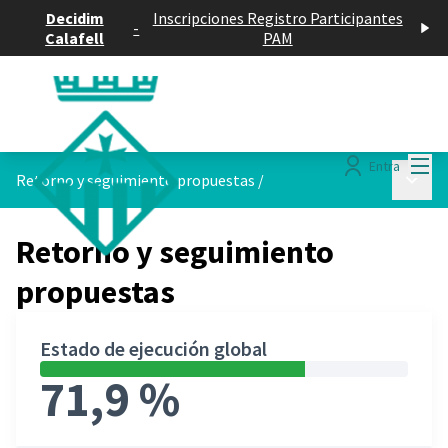
Decidim
Inscripciones Registro Participantes
-
Calafell
PAM
Menú
Entra
Menú p
Retorno y seguimiento propuestas
/
Retorno y seguimiento
propuestas
Estado de ejecución global
71,9 %