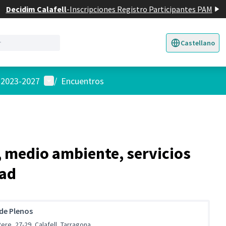
Decidim Calafell
-
Inscripciones Registro Participantes PAM
Castellano
Triar la llengua
E
Menú de usuario
l 2023-2027
/
Encuentros
, medio ambiente, servicios
dad
 de Plenos
ere, 27-29, Calafell, Tarragona