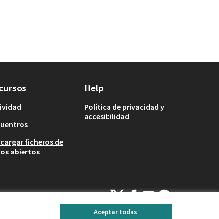
cursos
Help
ividad
Política de privacidad y
accesibilidad
cuentros
cargar ficheros de
os abiertos
Decidim Calafell en X
Decidim Calafell en Facebook
Decidim Calafell en YouTub
Decidim Calafell en G
(Enlace externo)
(Enlace externo)
(Enlace externo)
(Enlace externo)
Aceptar todas