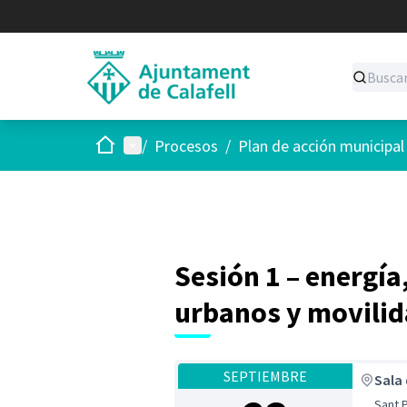
Inicio
Menú principal
/
Procesos
/
Plan de acción municipa
Sesión 1 – energía
urbanos y movili
SEPTIEMBRE
Sala
Sant P