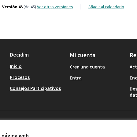
Versión 45
(de 45)
ver otras versiones
Añadir al calendario
Decidim
Mi cuenta
Re
Inicio
Crea una cuenta
Act
Procesos
Entra
En
Consejos Participativos
Des
dat
la página web