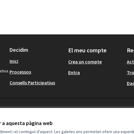
Decidim
El meu compte
Re
Inici
Crea un compte
Act
ativa.
Processos
Entra
Tr
Consells Participatius
Dad
ir a aquesta pàgina web
ndiment i el contingut d'aquest. Les galetes ens permeten oferir una experièn