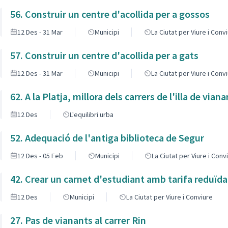
56. Construir un centre d'acollida per a gossos
12 Des - 31 Mar
Municipi
La Ciutat per Viure i Conv
57. Construir un centre d'acollida per a gats
12 Des - 31 Mar
Municipi
La Ciutat per Viure i Conv
62. A la Platja, millora dels carrers de l'illa de vian
12 Des
L'equilibri urba
52. Adequació de l'antiga biblioteca de Segur
12 Des - 05 Feb
Municipi
La Ciutat per Viure i Conv
42. Crear un carnet d'estudiant amb tarifa reduïda
12 Des
Municipi
La Ciutat per Viure i Conviure
27. Pas de vianants al carrer Rin