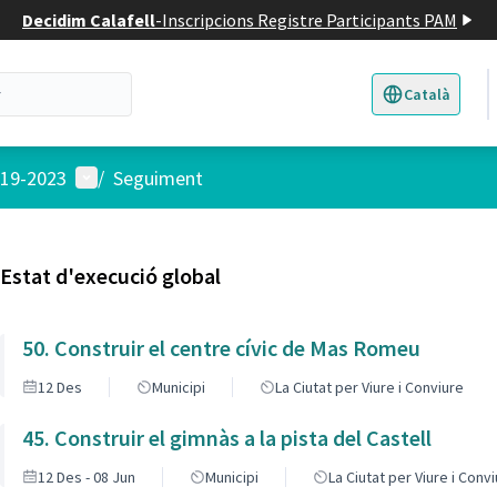
Decidim Calafell
-
Inscripcions Registre Participants PAM
Català
Triar la llengua
E
Menú d'usuari
019-2023
/
Seguiment
Estat d'execució global
50. Construir el centre cívic de Mas Romeu
12 Des
Municipi
La Ciutat per Viure i Conviure
45. Construir el gimnàs a la pista del Castell
12 Des - 08 Jun
Municipi
La Ciutat per Viure i Conv