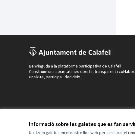
Benvinguda a la plataforma participativa de Calafell
Construïm una societat més oberta, transparent i col·labor
Uneix-te, participa i decideix.
Termes i condicions d'ús
Configuració de les galetes
Informació sobre les galetes que es fan serv
Utilitzem galetes en el nostre lloc web per a millorar el re