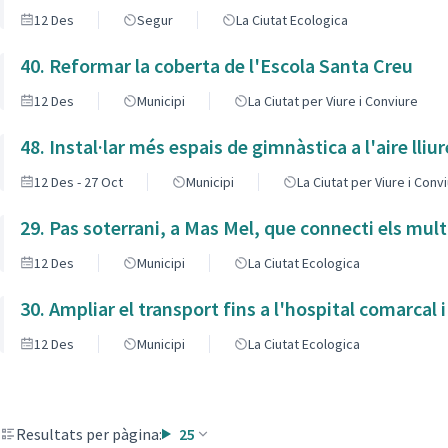
12 Des
Segur
La Ciutat Ecologica
40. Reformar la coberta de l'Escola Santa Creu
12 Des
Municipi
La Ciutat per Viure i Conviure
48. Instal·lar més espais de gimnàstica a l'aire lliur
12 Des - 27 Oct
Municipi
La Ciutat per Viure i Conv
29. Pas soterrani, a Mas Mel, que connecti els mult
12 Des
Municipi
La Ciutat Ecologica
30. Ampliar el transport fins a l'hospital comarcal 
12 Des
Municipi
La Ciutat Ecologica
Resultats per pàgina:
25