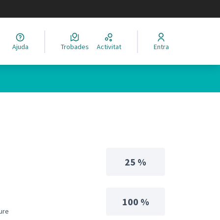
legir el idioma
Ajuda
Trobades
Activitat
Entra
25 %
100 %
iure