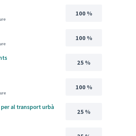
100 %
iure
100 %
iure
ants
25 %
100 %
iure
 per al transport urbà
25 %