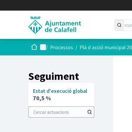
Inici
Menú principal
/
Processos
/
Plà d acció municipal 2
Seguiment
Estat d'execució global
70,5 %
Cercar actuacions