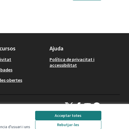
cursos
Ajuda
ivitat
Política de privacitat i
accessibilitat
obades
es obertes
Decidim Calafell a X
Decidim Calafell a Facebook
Decidim Calafell a YouTube
Decidim Calafell a Gi
(Enllaç extern)
(Enllaç extern)
(Enllaç extern)
(Enllaç extern)
Acceptar totes
Rebutjar-les
cia d'usuari i uns