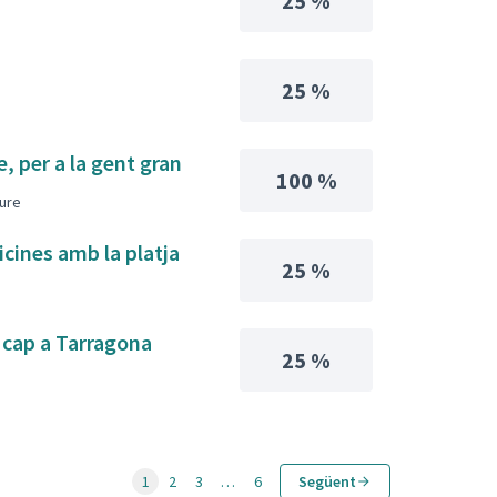
25 %
25 %
e, per a la gent gran
100 %
iure
icines amb la platja
25 %
i cap a Tarragona
25 %
1
2
3
…
6
Següent