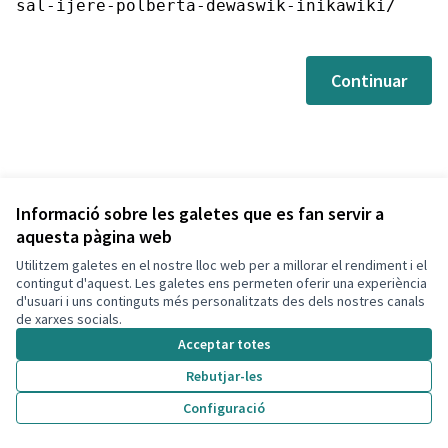
sal-ijere-polberta-dewaswik-inikawiki/
Continuar
Informació sobre les galetes que es fan servir a
aquesta pàgina web
Utilitzem galetes en el nostre lloc web per a millorar el rendiment i el
Termes i condicions d'ús
contingut d'aquest. Les galetes ens permeten oferir una experiència
Configuració de les galetes
d'usuari i uns continguts més personalitzats des dels nostres canals
Decidim Calafell a X
Decidim Calafell a Facebook
Decidim Calafell a YouTube
Decidim Calafell a GitHub
de xarxes socials.
(Enllaç extern)
(Enllaç extern)
(Enllaç extern)
(Enllaç extern)
Acceptar totes
Rebutjar-les
Amb llicènc
(Enllaç exte
Configuració
(Enllaç extern)
Web creada amb
programari lliure
.
(Enllaç extern)