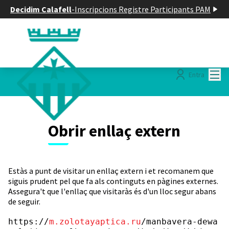
Decidim Calafell
-
Inscripcions Registre Participants PAM
Menú
Entra
Obrir enllaç extern
Estàs a punt de visitar un enllaç extern i et recomanem que
siguis prudent pel que fa als continguts en pàgines externes.
Assegura't que l'enllaç que visitaràs és d'un lloc segur abans
de seguir.
https://
m.zolotayaptica.ru
/manbavera-dewa