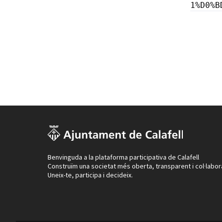
1%D0%B
Benvinguda a la plataforma participativa de Calafell
Construïm una societat més oberta, transparent i col·labor
Uneix-te, participa i decideix.