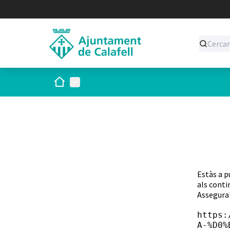
Inici
Menú principal
Estàs a p
als conti
Assegura'
https:
A-%D0%