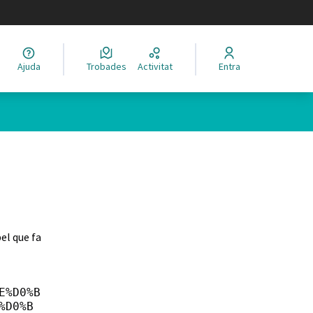
legir el idioma
Ajuda
Trobades
Activitat
Entra
el que fa
E%D0%B
%D0%B