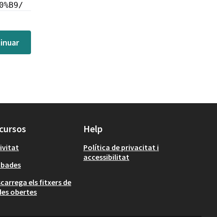
0%B9/
inuar
cursos
Help
ivitat
Política de privacitat i
accessibilitat
obades
carrega els fitxers de
es obertes