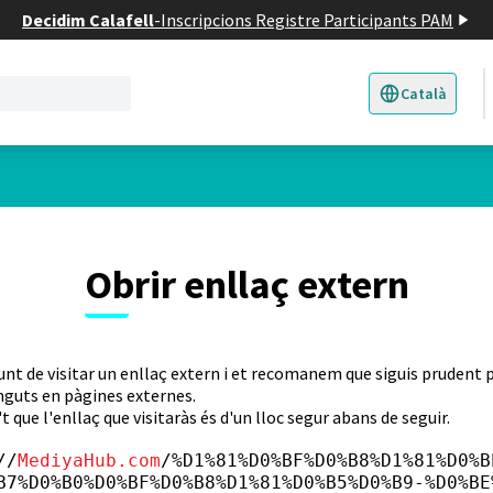
Decidim Calafell
-
Inscripcions Registre Participants PAM
Català
Triar la llengua
E
Obrir enllaç extern
unt de visitar un enllaç extern i et recomanem que siguis prudent p
nguts en pàgines externes.
t que l'enllaç que visitaràs és d'un lloc segur abans de seguir.
//
MediyaHub.com
/%D1%81%D0%BF%D0%B8%D1%81%D0%B
B7%D0%B0%D0%BF%D0%B8%D1%81%D0%B5%D0%B9-%D0%BE