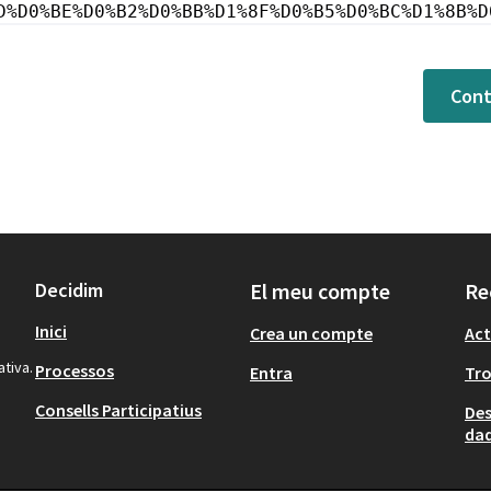
D%D0%BE%D0%B2%D0%BB%D1%8F%D0%B5%D0%BC%D1%8B%D
Cont
Decidim
El meu compte
Re
Inici
Crea un compte
Act
ativa.
Processos
Entra
Tr
Consells Participatius
Des
dad