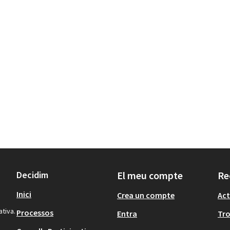
Decidim
El meu compte
Re
Inici
Crea un compte
Act
ativa.
Processos
Entra
Tr