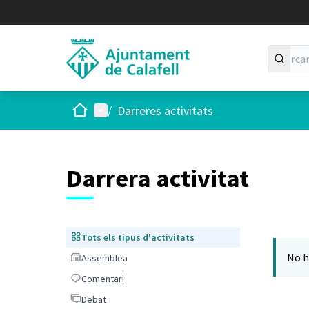
Inici
Menú principal
/
Darreres activitats
Darrera activitat
Tots els tipus d'activitats
Tots els tipus d'activitats
No h
Assemblea
Assemblea
Comentari
Comentari
Debat
Debat