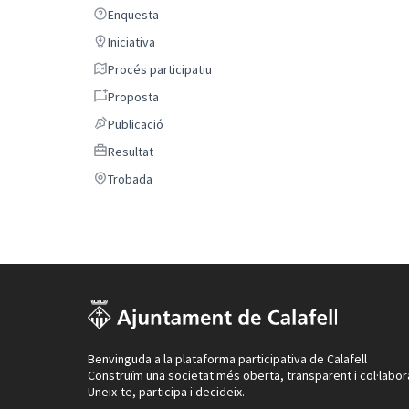
Enquesta
Enquesta
Iniciativa
Iniciativa
Procés participatiu
Procés participatiu
Proposta
Proposta
Publicació
Publicació
Resultat
Resultat
Trobada
Trobada
Benvinguda a la plataforma participativa de Calafell
Construïm una societat més oberta, transparent i col·labor
Uneix-te, participa i decideix.