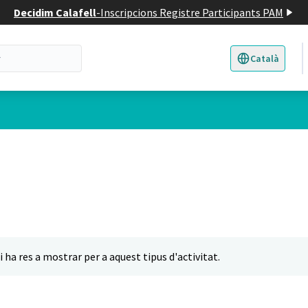
Decidim Calafell
-
Inscripcions Registre Participants PAM
Català
Triar la llengua
E
i ha res a mostrar per a aquest tipus d'activitat.