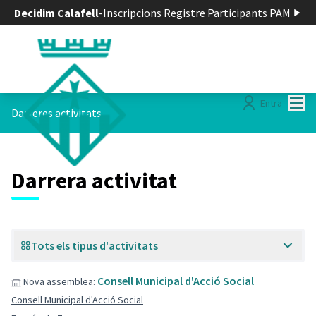
Decidim Calafell
-
Inscripcions Registre Participants PAM
Menú
Entra
Darreres activitats
Darrera activitat
Tots els tipus d'activitats
Consell Municipal d'Acció Social
Nova assemblea:
Consell Municipal d'Acció Social