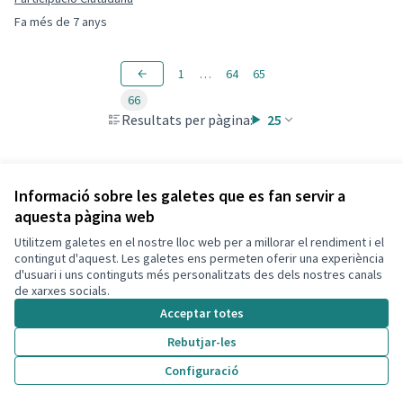
Fa més de 7 anys
1
…
64
65
66
Resultats per pàgina:
25
Informació sobre les galetes que es fan servir a
aquesta pàgina web
Utilitzem galetes en el nostre lloc web per a millorar el rendiment i el
Termes i condicions d'ús
contingut d'aquest. Les galetes ens permeten oferir una experiència
Configuració de les galetes
d'usuari i uns continguts més personalitzats des dels nostres canals
Decidim Calafell a X
Decidim Calafell a Facebook
Decidim Calafell a YouTube
Decidim Calafell a GitHub
de xarxes socials.
(Enllaç extern)
(Enllaç extern)
(Enllaç extern)
(Enllaç extern)
Acceptar totes
Rebutjar-les
Amb llicènc
(Enllaç exte
Configuració
(Enllaç extern)
Web creada amb
programari lliure
.
(Enllaç extern)