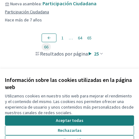
Participación Ciudadana
Nueva asamblea:
Participación Ciudadana
Hace más de 7 años
1
…
64
65
66
Resultados por página:
25
Información sobre las cookies utilizadas en la página
web
Utilizamos cookies en nuestro sitio web para mejorar el rendimiento
Términos y condiciones de uso
y el contenido del mismo. Las cookies nos permiten ofrecer una
Configuración de cookies
experiencia de usuario y unos contenidos más personalizados desde
Decidim Calafell en X
Decidim Calafell en Facebook
Decidim Calafell en YouTube
Decidim Calafell en GitHub
nuestros canales de redes sociales.
(Enlace externo)
(Enlace externo)
(Enlace externo)
(Enlace externo)
Aceptar todas
Rechazarlas
Con licenci
(Enlace exte