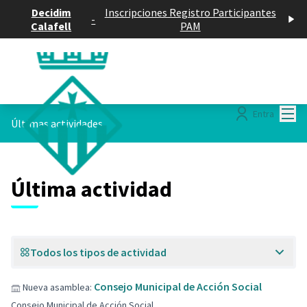
Decidim
Inscripciones Registro Participantes
-
Calafell
PAM
Menú
Entra
Últimas actividades
Última actividad
Todos los tipos de actividad
Consejo Municipal de Acción Social
Nueva asamblea:
Consejo Municipal de Acción Social