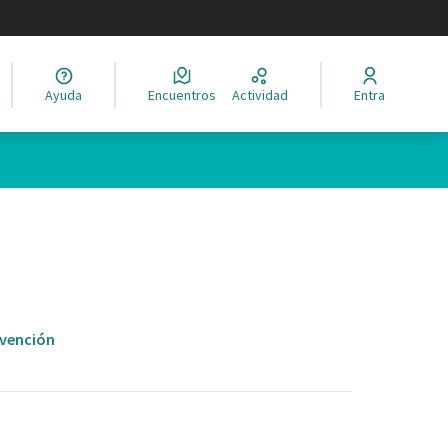
legir el idioma
Ayuda
Encuentros
Actividad
Entra
evención