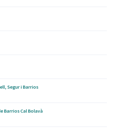
ll, Segur i Barrios
de Barrios Cal Bolavà