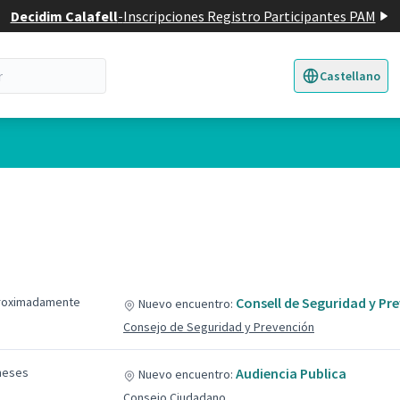
Decidim Calafell
-
Inscripciones Registro Participantes PAM
Castellano
Triar la llengua
E
roximadamente
Consell de Seguridad y Pr
Nuevo encuentro:
Consejo de Seguridad y Prevención
meses
Audiencia Publica
Nuevo encuentro:
Consejo Ciudadano