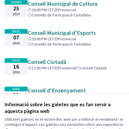
FEBRER
Consell Municipal de Cultura
25
20:00 PM CET
Presencial
2019
Consells de Participació Ciutadana
MARÇ
Consell Municipal d'Esports
07
20:00 PM CET
Presencial
2019
Consells de Participació Ciutadana
MARÇ
Consell Ciutadà
16
12:00 PM CET
Presencial
Consell Ciutadà
2019
ABRIL
Consell d'Ensenyament
11
20:00 PM CEST
Presencial
Consell d'Ensenyament
2019
Informació sobre les galetes que es fan servir a
aquesta pàgina web
Utilitzem galetes en el nostre lloc web per a millorar el rendiment i el
Termes i condicions d'ús
contingut d'aquest. Les galetes ens permeten oferir una experiència
Configuració de les galetes