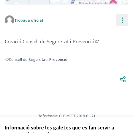
Cont
Trobada oficial
(Enllaç extern)
Creació Consell de Seguretat i Prevenció
(Obrir en una pe
Consell de Seguretat i Prevenció
Resultats en filtrar per: Consell de Seguretat i Prevenció
Referència: CLF-MEET-2019-01-21
Versió 7
(de 7)
veure altres versions
Afegir al calendari
Informació sobre les galetes que es fan servir a