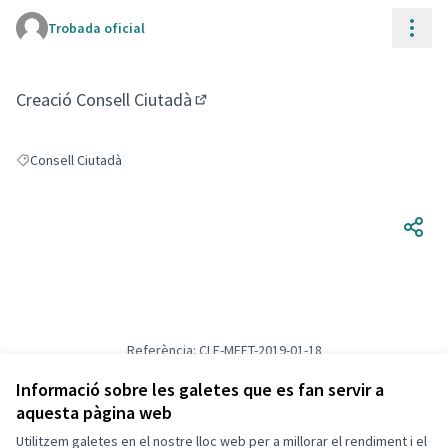
Cont
Trobada oficial
(Enllaç extern)
Creació Consell Ciutadà
(Obrir en una pestanya nova)
Consell Ciutadà
Resultats en filtrar per: Consell Ciutadà
Referència: CLF-MEET-2019-01-18
Versió 7
(de 7)
veure altres versions
Afegir al calendari
Informació sobre les galetes que es fan servir a
aquesta pàgina web
Utilitzem galetes en el nostre lloc web per a millorar el rendiment i el
Termes i condicions d'ús