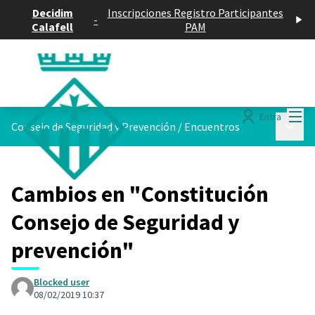
Decidim
Inscripciones Registro Participantes
-
Calafell
PAM
Menú
Entra
Menú p
Consejo de Seguridad y Prevención
/
Encuentros
Cambios en "Constitución
Consejo de Seguridad y
prevención"
Blocked user
08/02/2019 10:37