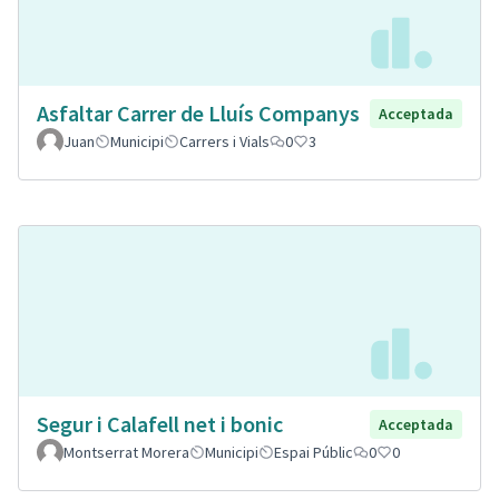
Asfaltar Carrer de Lluís Companys
Acceptada
Juan
Municipi
Carrers i Vials
0
3
Segur i Calafell net i bonic
Acceptada
Montserrat Morera
Municipi
Espai Públic
0
0