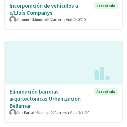
Incorporación de vehículos a
Acceptada
c/Lluís Companys
Antonio
Municipi
Carrers i Vials
0
0
Eliminación barreras
Acceptada
arquitectonicas Urbanizacion
Bellamar
Alex Parra
Municipi
Carrers i Vials
1
0