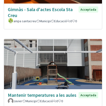
Gimnàs - Sala d'actes Escola Sta
Acceptada
Creu
ampa santacreu
Municipi
Educació
0
0
Mantenir temperatures a les aules
Acceptada
Javier
Municipi
Educació
0
0