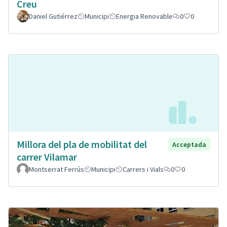
Creu
Daniel Gutiérrez
Municipi
Energia Renovable
0
0
Millora del pla de mobilitat del
Acceptada
carrer Vilamar
Montserrat Ferrús
Municipi
Carrers i Vials
0
0