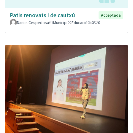
Patis renovats i de cautxú
Acceptada
Daniel Cespedosa
Municipi
Educació
0
0