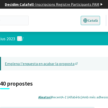
Decidim Calafell
-
Inscripcions Registre Participants PAM
Català
Triar la llengua
E
Menú d'usuari
tius 2023
/
 el mapa
12
t element és un mapa que presenta els components d'aquesta pàgina
Emplena l'enquesta en acabar la proposta
(Obrir en una pesta
40 propostes
Aleatori
Recent
A-Z (Alfabètic)
Amb més adhesio