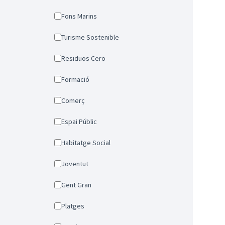
Fons Marins
Turisme Sostenible
Residuos Cero
Formació
Comerç
Espai Públic
Habitatge Social
Joventut
Gent Gran
Platges