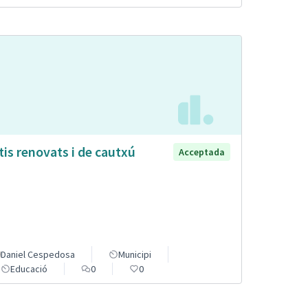
tis renovats i de cautxú
Acceptada
Daniel Cespedosa
Municipi
Educació
0
0