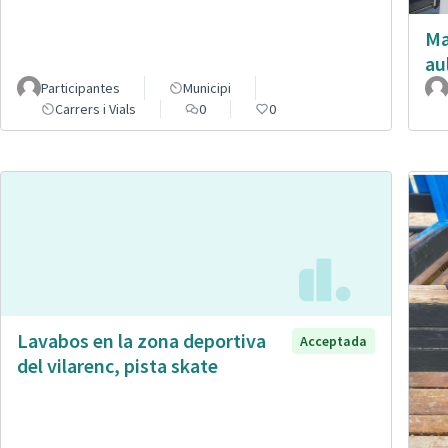
Ma
au
Participantes
Municipi
Carrers i Vials
0
0
Lavabos en la zona deportiva
Acceptada
del vilarenc, pista skate