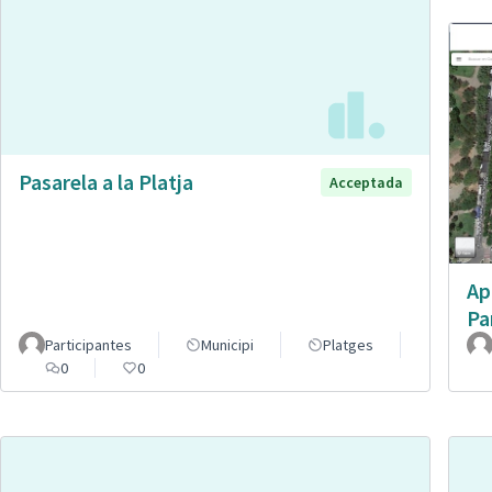
Pasarela a la Platja
Acceptada
Ap
Pa
Participantes
Municipi
Platges
0
0