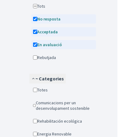
Tots
No resposta
Acceptada
En avaluació
Rebutjada
~ Categories
Totes
Comunicacions per un
desenvolupament sostenible
Rehabilitación ecológica
Energia Renovable