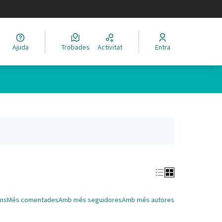
legir el idioma
Ajuda
Trobades
Activitat
Entra
Leaflet
|
©
HERE maps
 com a punts al mapa. L'element es pot fer servir amb un lector 
nya nova)
ns
Més comentades
Amb més seguidores
Amb més autores