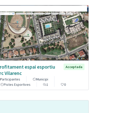
rofitament espai esportiu
Acceptada
rc Vilarenc
Participantes
Municipi
Pistes Esportives
1
0