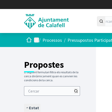
Inici
Menú principal
/
Processos
/
Pressupostos Participa
Saltar
El següen
+
−
Propostes
El següent formulari filtra els resultats de la
cerca dinàmicament quan es canvien les
condicions de la cerca.
Estat