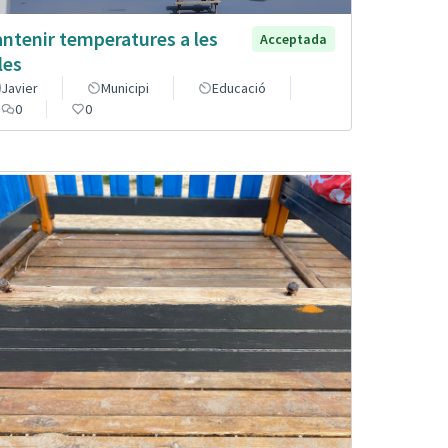
ntenir temperatures a les
Acceptada
les
Javier
Municipi
Educació
0
0