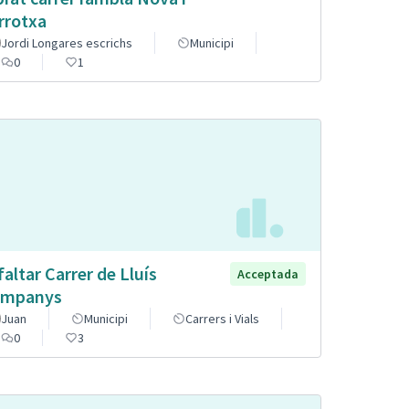
rrotxa
Jordi Longares escrichs
Municipi
0
1
faltar Carrer de Lluís
Acceptada
mpanys
Juan
Municipi
Carrers i Vials
0
3