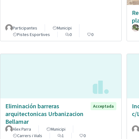
Re
pl
Participantes
Municipi
Pistes Esportives
0
0
Eliminación barreras
In
Acceptada
arquitectonicas Urbanizacion
c/
Bellamar
Alex Parra
Municipi
Carrers i Vials
1
0