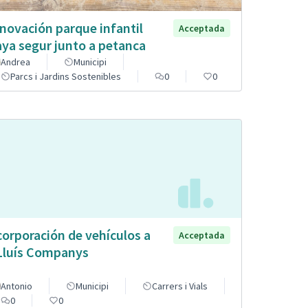
novación parque infantil
Acceptada
aya segur junto a petanca
Andrea
Municipi
Parcs i Jardins Sostenibles
0
0
corporación de vehículos a
Acceptada
Lluís Companys
Antonio
Municipi
Carrers i Vials
0
0