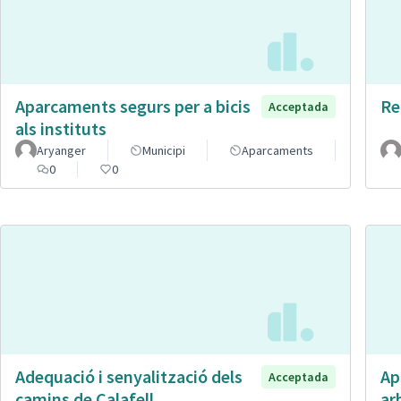
Aparcaments segurs per a bicis
Re
Acceptada
als instituts
Aryanger
Municipi
Aparcaments
0
0
Adequació i senyalització dels
Ap
Acceptada
camins de Calafell
ar