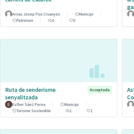
ga
Arnau Josep Pou Cruanyes
Municipi
Patrimoni
0
0
Ruta de senderisme
As
Acceptada
senyalitzada
Co
Esther Sáez Perea
Municipi
Turisme Sostenible
1
1