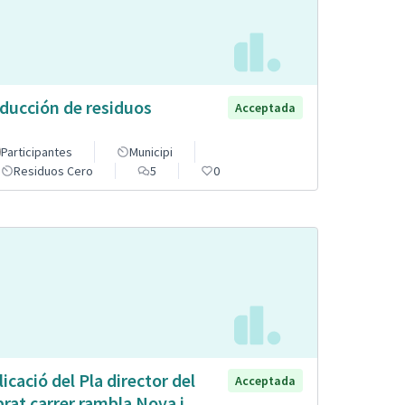
ducción de residuos
Acceptada
Participantes
Municipi
Residuos Cero
5
0
licació del Pla director del
Acceptada
brat carrer rambla Nova i