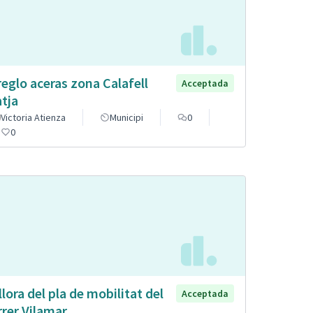
reglo aceras zona Calafell
Acceptada
atja
Victoria Atienza
Municipi
0
0
llora del pla de mobilitat del
Acceptada
rrer Vilamar