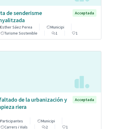
ta de senderisme
Acceptada
nyalitzada
Esther Sáez Perea
Municipi
Turisme Sostenible
1
1
faltado de la urbanización y
Acceptada
mpieza riera
Participantes
Municipi
Carrers i Vials
2
1