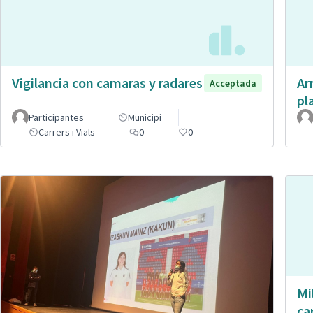
Vigilancia con camaras y radares
Ar
Acceptada
pl
Participantes
Municipi
Carrers i Vials
0
0
Mi
ca