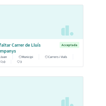
faltar Carrer de Lluís
Acceptada
mpanys
Juan
Municipi
Carrers i Vials
0
3