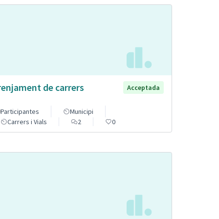
renjament de carrers
Acceptada
Participantes
Municipi
Carrers i Vials
2
0