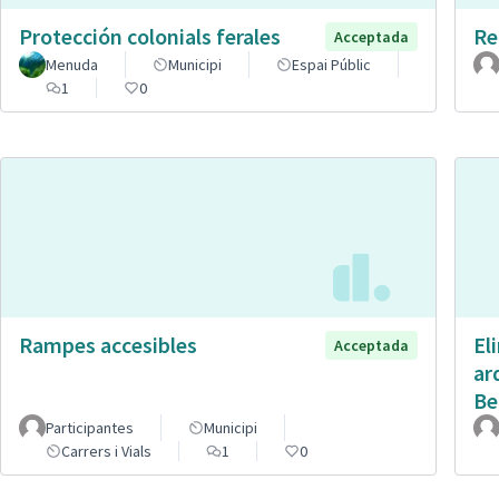
Protección colonials ferales
Re
Acceptada
Menuda
Municipi
Espai Públic
1
0
Rampes accesibles
El
Acceptada
ar
Be
Participantes
Municipi
Carrers i Vials
1
0