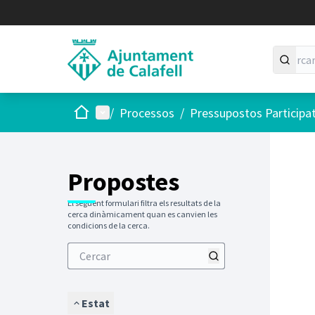
Inici
Menú principal
/
Processos
/
Pressupostos Participa
Saltar
El següen
+
−
Propostes
El següent formulari filtra els resultats de la
cerca dinàmicament quan es canvien les
condicions de la cerca.
Estat