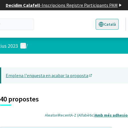
Decidim Calafell
-
Inscripcions Registre Participants PAM
Català
Triar la llengua
E
Menú d'usuari
tius 2023
/
 el mapa
14
t element és un mapa que presenta els components d'aquesta pàgina
Emplena l'enquesta en acabar la proposta
(Obrir en una pesta
40 propostes
Aleatori
Recent
A-Z (Alfabètic)
Amb més adhesio