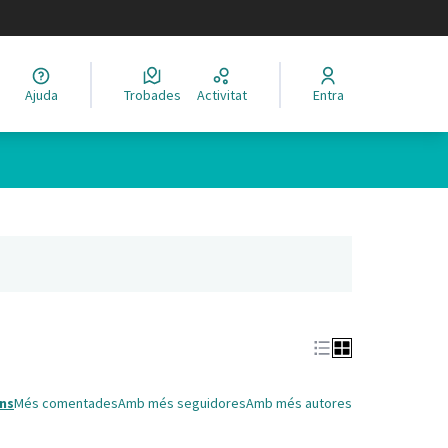
legir el idioma
Ajuda
Trobades
Activitat
Entra
Leaflet
|
©
HERE maps
 com a punts al mapa. L'element es pot fer servir amb un lector 
nya nova)
ns
Més comentades
Amb més seguidores
Amb més autores