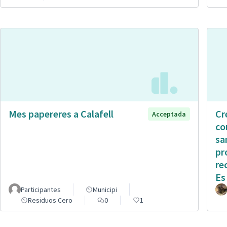
Mes papereres a Calafell
Cr
Acceptada
co
sa
pr
re
Es
Participantes
Municipi
Residuos Cero
0
1