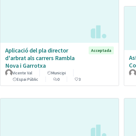
Aplicació del pla director
Acceptada
As
d'arbrat als carrers Rambla
Co
Nova i Garrotxa
Vicente Val
Municipi
Espai Públic
0
3