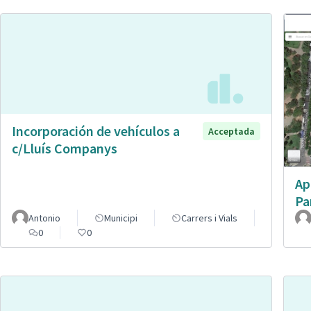
Incorporación de vehículos a
Acceptada
c/Lluís Companys
Ap
Pa
Antonio
Municipi
Carrers i Vials
0
0