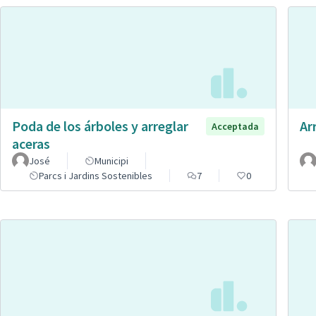
Poda de los árboles y arreglar
Ar
Acceptada
aceras
José
Municipi
Parcs i Jardins Sostenibles
7
0