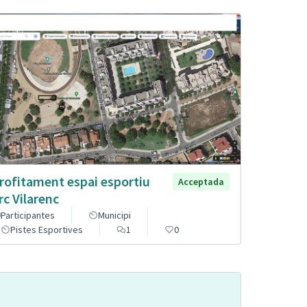
rofitament espai esportiu
Acceptada
rc Vilarenc
Participantes
Municipi
Pistes Esportives
1
0