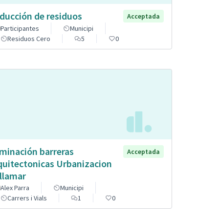
ducción de residuos
Acceptada
Participantes
Municipi
Residuos Cero
5
0
iminación barreras
Acceptada
quitectonicas Urbanizacion
llamar
Alex Parra
Municipi
Carrers i Vials
1
0