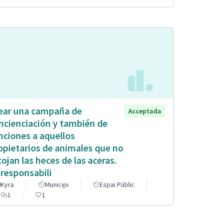
ear una campaña de
Acceptada
ncienciación y también de
nciones a aquellos
opietarios de animales que no
cojan las heces de las aceras.
 responsabili
Kyra
Municipi
Espai Públic
1
1