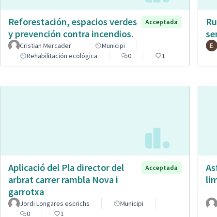
Reforestación, espacios verdes
Ru
Acceptada
y prevención contra incendios.
se
Cristian Mercader
Municipi
Rehabilitación ecológica
0
1
Aplicació del Pla director del
As
Acceptada
arbrat carrer rambla Nova i
li
garrotxa
Jordi Longares escrichs
Municipi
0
1