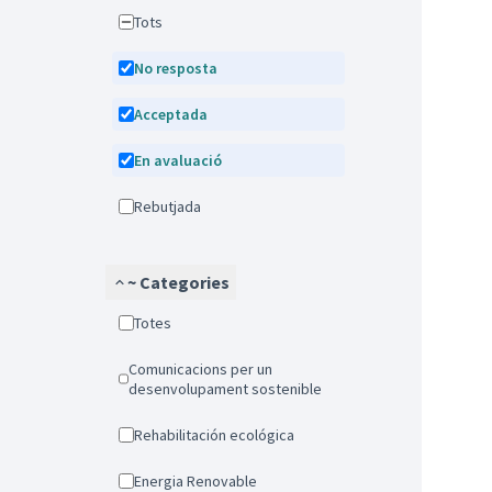
Tots
No resposta
Acceptada
En avaluació
Rebutjada
~ Categories
Totes
Comunicacions per un
desenvolupament sostenible
Rehabilitación ecológica
Energia Renovable