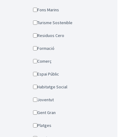
Fons Marins
Turisme Sostenible
Residuos Cero
Formació
Comerç
Espai Públic
Habitatge Social
Joventut
Gent Gran
Platges