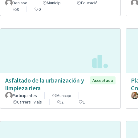
Denisse
Municipi
Educació
0
0
Asfaltado de la urbanización y
Pl
Acceptada
limpieza riera
Cr
Participantes
Municipi
Carrers i Vials
2
1