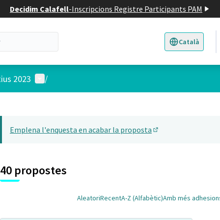
Decidim Calafell
-
Inscripcions Registre Participants PAM
Català
Triar la llengua
E
Menú d'usuari
tius 2023
/
 el mapa
t element és un mapa que presenta els components d'aquesta pàgina
Emplena l'enquesta en acabar la proposta
(Obrir en una pesta
40 propostes
Aleatori
Recent
A-Z (Alfabètic)
Amb més adhesion