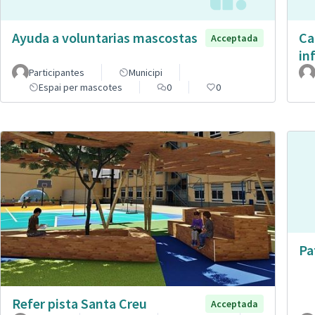
Ayuda a voluntarias mascostas
Ca
Acceptada
in
Participantes
Municipi
Espai per mascotes
0
0
Pa
Refer pista Santa Creu
Acceptada