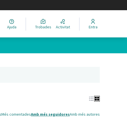
legir el idioma
Ajuda
Trobades
Activitat
Entra
Leaflet
|
©
HERE maps
 com a punts al mapa. L'element es pot fer servir amb un lector 
nya nova)
s
Més comentades
Amb més seguidores
Amb més autores