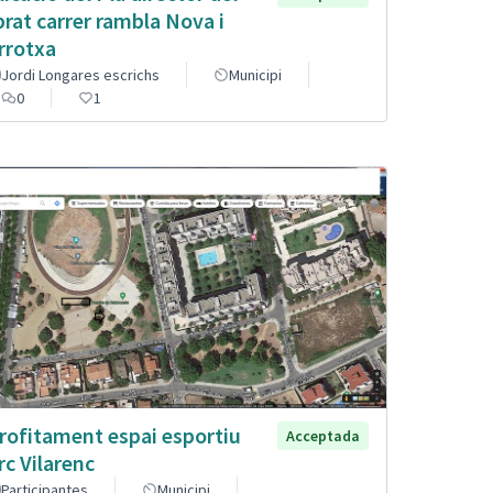
brat carrer rambla Nova i
rrotxa
Jordi Longares escrichs
Municipi
0
1
rofitament espai esportiu
Acceptada
rc Vilarenc
Participantes
Municipi