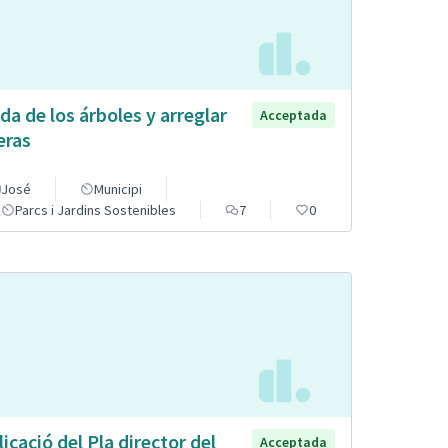
da de los árboles y arreglar
Acceptada
eras
José
Municipi
Parcs i Jardins Sostenibles
7
0
licació del Pla director del
Acceptada