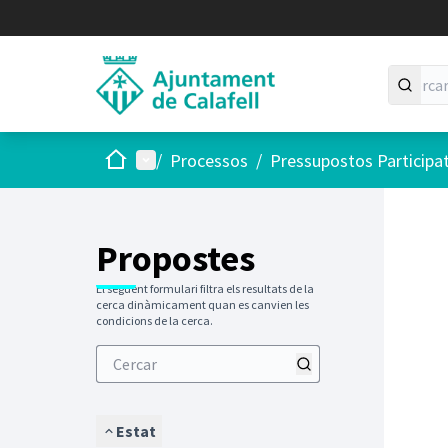
Inici
Menú principal
/
Processos
/
Pressupostos Participa
Saltar
El següen
+
−
Propostes
El següent formulari filtra els resultats de la
cerca dinàmicament quan es canvien les
condicions de la cerca.
Estat