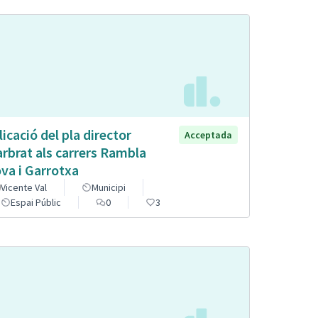
licació del pla director
Acceptada
arbrat als carrers Rambla
va i Garrotxa
Vicente Val
Municipi
Espai Públic
0
3