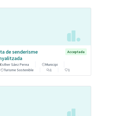
ta de senderisme
Acceptada
nyalitzada
Esther Sáez Perea
Municipi
Turisme Sostenible
1
1