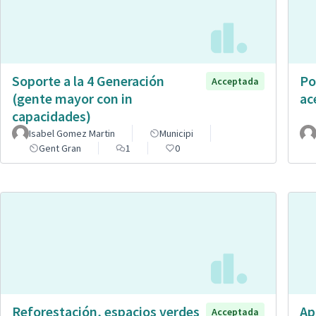
Soporte a la 4 Generación
Po
Acceptada
(gente mayor con in
ac
capacidades)
Isabel Gomez Martin
Municipi
Gent Gran
1
0
Reforestación, espacios verdes
Ap
Acceptada