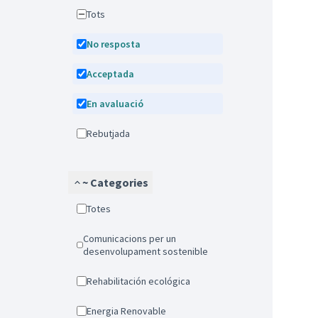
Tots
No resposta
Acceptada
En avaluació
Rebutjada
~ Categories
Totes
Comunicacions per un
desenvolupament sostenible
Rehabilitación ecológica
Energia Renovable