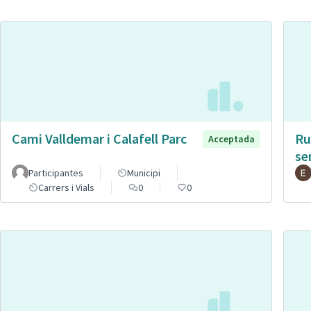
Cami Valldemar i Calafell Parc
Ru
Acceptada
se
Participantes
Municipi
Carrers i Vials
0
0