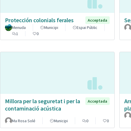
Protección colonials ferales
Se
Acceptada
Menuda
Municipi
Espai Públic
1
0
Millora per la seguretat i per la
Ar
Acceptada
contaminació acústica
pl
Ma Rosa Solé
Municipi
0
0