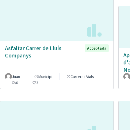
Asfaltar Carrer de Lluís
Acceptada
Ap
Companys
d'
No
Juan
Municipi
Carrers i Vials
0
3