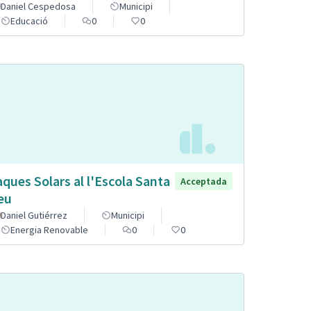
Daniel Cespedosa
Municipi
Educació
0
0
aques Solars al l'Escola Santa
Acceptada
eu
Daniel Gutiérrez
Municipi
Energia Renovable
0
0