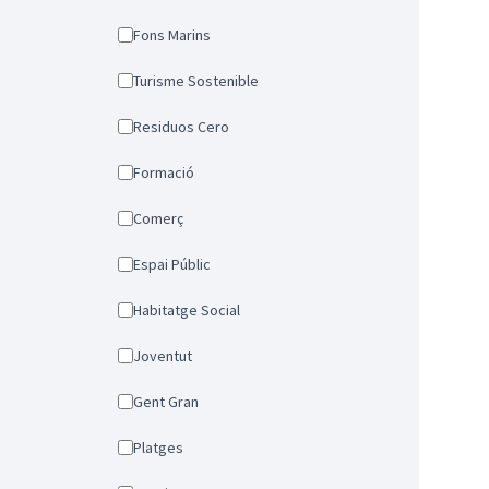
Fons Marins
Turisme Sostenible
Residuos Cero
Formació
Comerç
Espai Públic
Habitatge Social
Joventut
Gent Gran
Platges