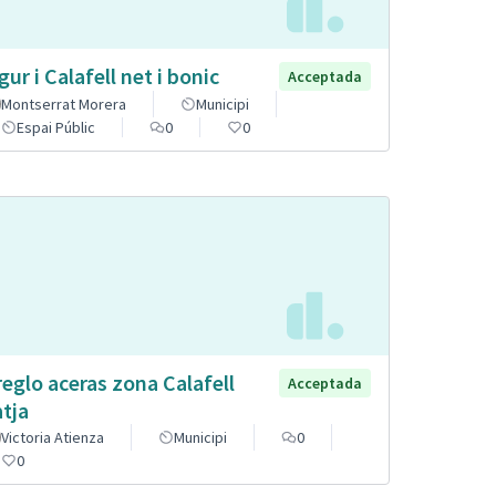
gur i Calafell net i bonic
Acceptada
Montserrat Morera
Municipi
Espai Públic
0
0
reglo aceras zona Calafell
Acceptada
atja
Victoria Atienza
Municipi
0
0