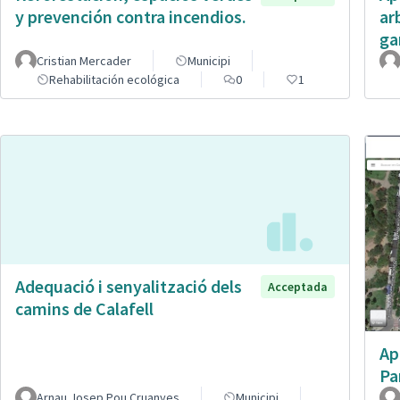
y prevención contra incendios.
ar
ga
Cristian Mercader
Municipi
Rehabilitación ecológica
0
1
Adequació i senyalització dels
Acceptada
camins de Calafell
Ap
Pa
Arnau Josep Pou Cruanyes
Municipi