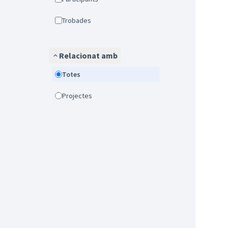
Trobades
Relacionat amb
Totes
Projectes