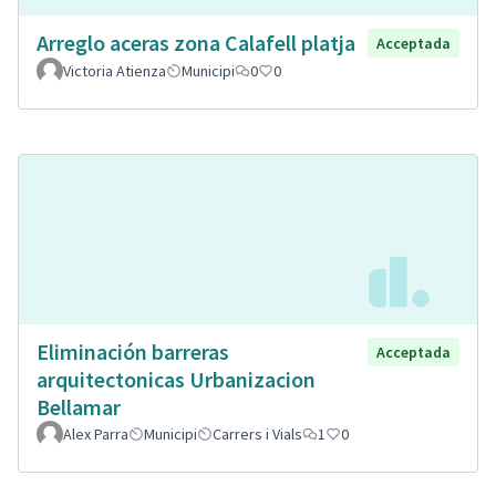
Arreglo aceras zona Calafell platja
Acceptada
Victoria Atienza
Municipi
0
0
Eliminación barreras
Acceptada
arquitectonicas Urbanizacion
Bellamar
Alex Parra
Municipi
Carrers i Vials
1
0