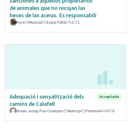
sanciones a aquellos propietarios
de animales que no recojan las
heces de las aceras. Es responsabili
Kyra
Municipi
Espai Públic
1
1
Adequació i senyalització dels
Acceptada
camins de Calafell
Arnau Josep Pou Cruanyes
Municipi
Patrimoni
0
0