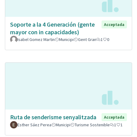
Soporte a la 4 Generación (gente
Acceptada
mayor con in capacidades)
Isabel Gomez Martin
Municipi
Gent Gran
1
0
Ruta de senderisme senyalitzada
Acceptada
Esther Sáez Perea
Municipi
Turisme Sostenible
1
1