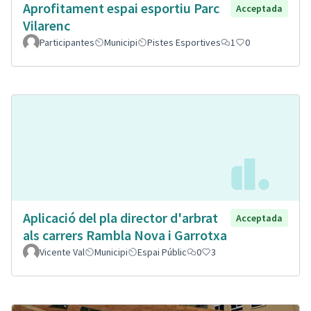
Aprofitament espai esportiu Parc
Acceptada
Vilarenc
Participantes
Municipi
Pistes Esportives
1
0
Aplicació del pla director d'arbrat
Acceptada
als carrers Rambla Nova i Garrotxa
Vicente Val
Municipi
Espai Públic
0
3