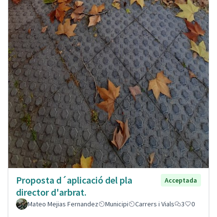
Proposta d´aplicació del pla
Acceptada
director d'arbrat.
Mateo Mejias Fernandez
Municipi
Carrers i Vials
3
0