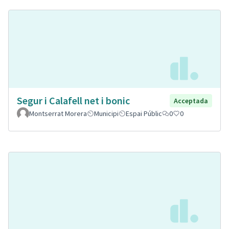
Segur i Calafell net i bonic
Acceptada
Montserrat Morera
Municipi
Espai Públic
0
0