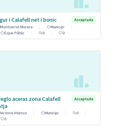
gur i Calafell net i bonic
Acceptada
Montserrat Morera
Municipi
Espai Públic
0
0
reglo aceras zona Calafell
Acceptada
atja
Victoria Atienza
Municipi
0
0