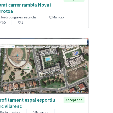
brat carrer rambla Nova i
rrotxa
Jordi Longares escrichs
Municipi
0
1
rofitament espai esportiu
Acceptada
rc Vilarenc
Participantes
Municipi