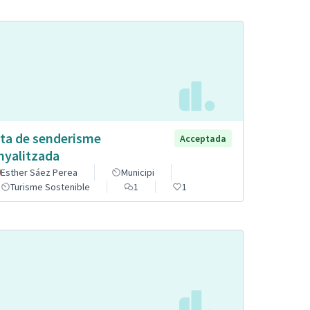
ta de senderisme
Acceptada
nyalitzada
Esther Sáez Perea
Municipi
Turisme Sostenible
1
1