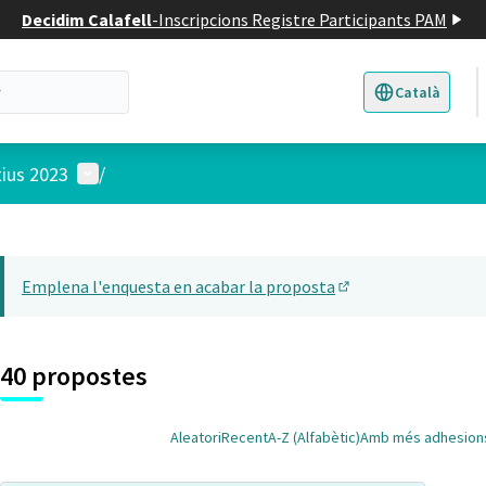
Decidim Calafell
-
Inscripcions Registre Participants PAM
Català
Triar la llengua
E
Menú d'usuari
tius 2023
/
 el mapa
22
t element és un mapa que presenta els components d'aquesta pàgina
Emplena l'enquesta en acabar la proposta
(Obrir en una pesta
40 propostes
Aleatori
Recent
A-Z (Alfabètic)
Amb més adhesion