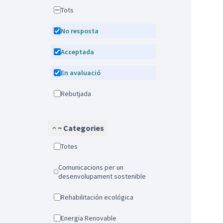
Tots
No resposta
Acceptada
En avaluació
Rebutjada
~ Categories
Totes
Comunicacions per un
desenvolupament sostenible
Rehabilitación ecológica
Energia Renovable