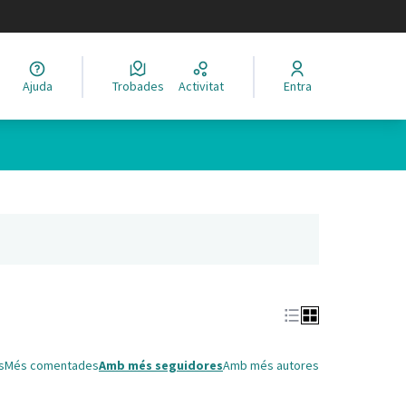
legir el idioma
Ajuda
Trobades
Activitat
Entra
Leaflet
|
©
HERE maps
 com a punts al mapa. L'element es pot fer servir amb un lector 
nya nova)
s
Més comentades
Amb més seguidores
Amb més autores