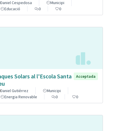
Daniel Cespedosa
Municipi
Educació
0
0
aques Solars al l'Escola Santa
Acceptada
eu
Daniel Gutiérrez
Municipi
Energia Renovable
0
0