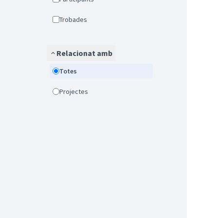
Trobades
Relacionat amb
Totes
Projectes