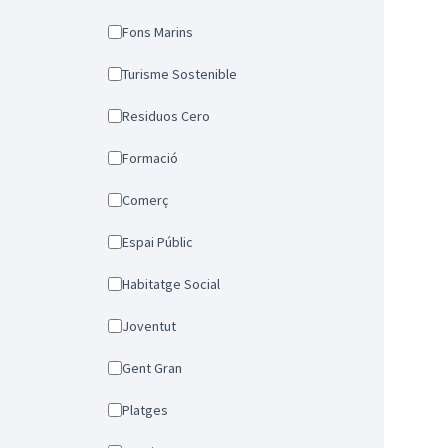
Fons Marins
Turisme Sostenible
Residuos Cero
Formació
Comerç
Espai Públic
Habitatge Social
Joventut
Gent Gran
Platges