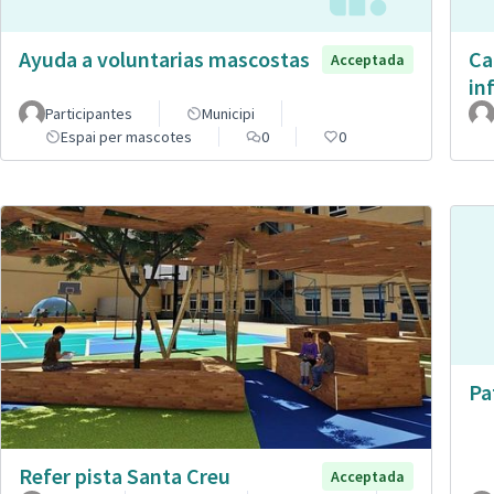
Ayuda a voluntarias mascostas
Ca
Acceptada
in
Participantes
Municipi
Espai per mascotes
0
0
Pa
Refer pista Santa Creu
Acceptada