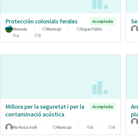
Protección colonials ferales
Se
Acceptada
Menuda
Municipi
Espai Públic
1
0
Millora per la seguretat i per la
Ar
Acceptada
contaminació acústica
pl
Ma Rosa Solé
Municipi
0
0