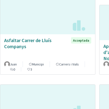
Asfaltar Carrer de Lluís
Acceptada
Ap
Companys
d'
No
Juan
Municipi
Carrers i Vials
0
3