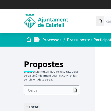
Inici
Menú principal
/
Processos
/
Pressupostos Participa
Saltar
El següen
+
−
Propostes
El següent formulari filtra els resultats de la
cerca dinàmicament quan es canvien les
condicions de la cerca.
Estat