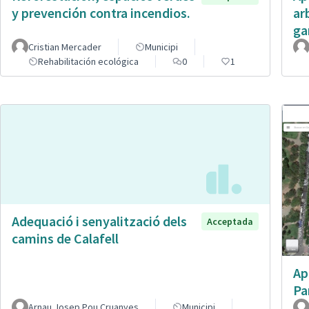
y prevención contra incendios.
ar
ga
Cristian Mercader
Municipi
Rehabilitación ecológica
0
1
Adequació i senyalització dels
Acceptada
camins de Calafell
Ap
Pa
Arnau Josep Pou Cruanyes
Municipi