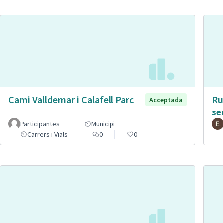
Cami Valldemar i Calafell Parc
Ru
Acceptada
se
Participantes
Municipi
Carrers i Vials
0
0