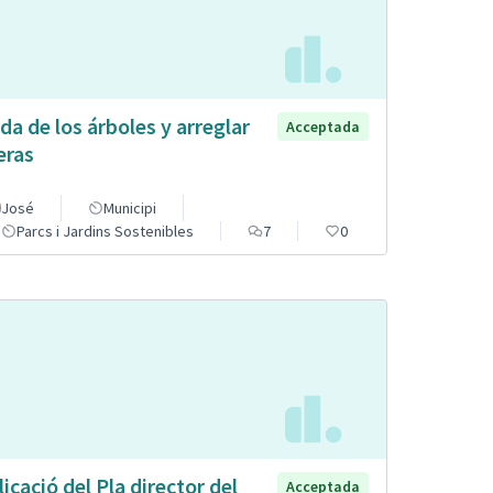
da de los árboles y arreglar
Acceptada
eras
José
Municipi
Parcs i Jardins Sostenibles
7
0
licació del Pla director del
Acceptada