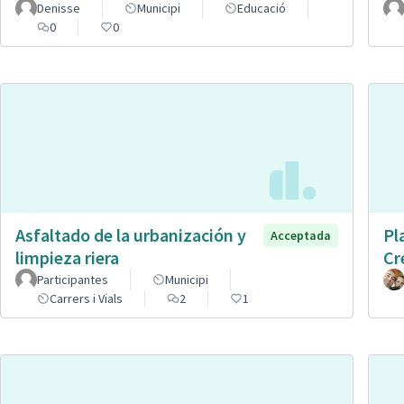
Denisse
Municipi
Educació
0
0
Asfaltado de la urbanización y
Pl
Acceptada
limpieza riera
Cr
Participantes
Municipi
Carrers i Vials
2
1