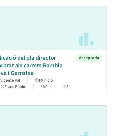
licació del pla director
Acceptada
arbrat als carrers Rambla
va i Garrotxa
Vicente Val
Municipi
Espai Públic
0
3