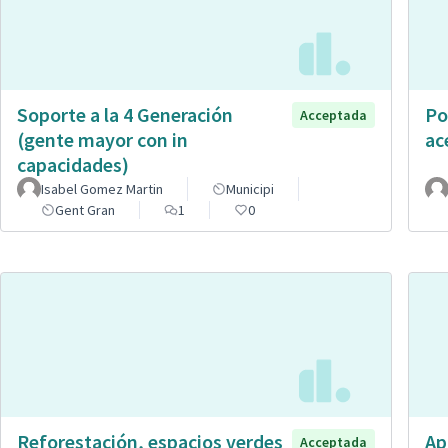
Soporte a la 4 Generación
Po
Acceptada
(gente mayor con in
ac
capacidades)
Isabel Gomez Martin
Municipi
Gent Gran
1
0
Reforestación, espacios verdes
Ap
Acceptada