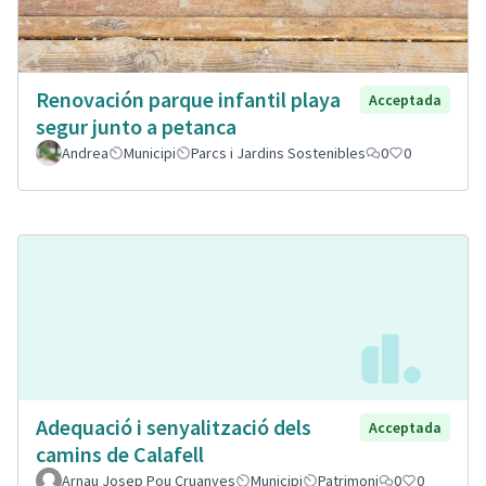
Renovación parque infantil playa
Acceptada
segur junto a petanca
Andrea
Municipi
Parcs i Jardins Sostenibles
0
0
Adequació i senyalització dels
Acceptada
camins de Calafell
Arnau Josep Pou Cruanyes
Municipi
Patrimoni
0
0